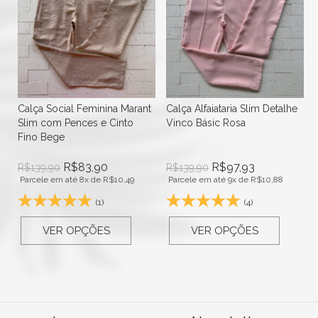
e
Calça Social Feminina Marant
Calça Alfaiataria Slim Detalhe
Slim com Pences e Cinto
Vinco Básic Rosa
Fino Bege
R$
83,90
R$
97,93
R$
139,90
R$
139,90
Parcele em até 8x de
R$
10,49
Parcele em até 9x de
R$
10,88
(1)
(4)
VER OPÇÕES
VER OPÇÕES