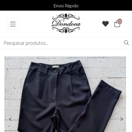
Envio Rápido
➚ Ofertas
– Até 60% OFF
0
‹
›