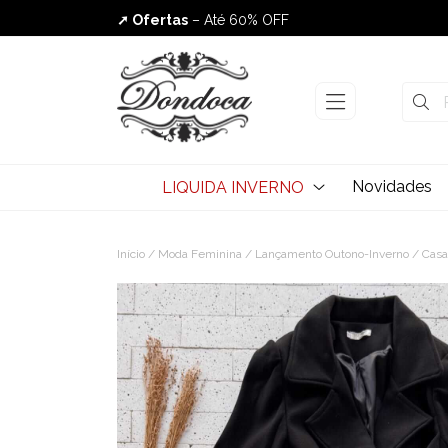
➚ Ofertas
– Até 60% OFF
Envio Rápido
Novidades
LIQUIDA INVERNO
Início
/
Moda Feminina
/
Lançamento Outono-Inverno
/ Casa