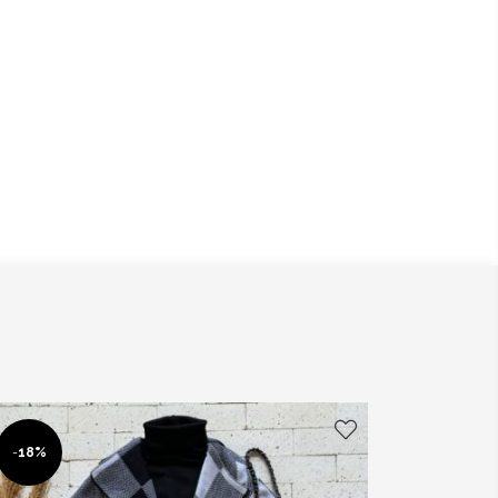
-
18%