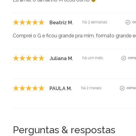
Beatriz M.
há 3 semanas
co
Comprei o G e ficou grande pra mim, formato grande eq
Juliana M.
há um mês
comp
PAULA M.
há 2 meses
compr
Perguntas & respostas