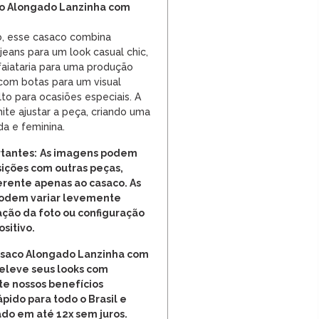
o Alongado Lanzinha com
do, esse casaco combina
eans para um look casual chic,
aiataria para uma produção
com botas para um visual
o para ocasiões especiais. A
mite ajustar a peça, criando uma
da e feminina.
tantes:
As imagens podem
ições com outras peças,
rente apenas ao casaco. As
podem variar levemente
ção da foto ou configuração
ositivo.
Casaco Alongado Lanzinha com
 eleve seus looks com
te nossos benefícios
ápido para todo o Brasil e
do em até 12x sem juros.