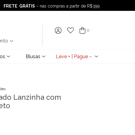
FRETE GRÁTIS
– nas compras a partir de R$399
FRETE GRÁTIS
– nas compras a partir de R$399
0
ento
dos
Blusas
Leve + | Pague –
ções
ado Lanzinha com
eto