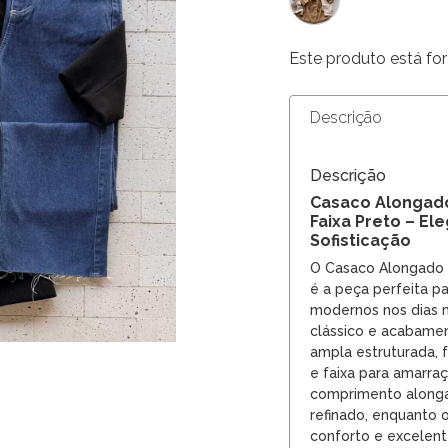
Este produto está for
Descrição
Descrição
Casaco Alongado
Faixa Preto – El
Sofisticação
O Casaco Alongado 
é a peça perfeita p
modernos nos dias 
clássico e acabament
ampla estruturada,
e faixa para amarraç
comprimento alonga
refinado, enquanto 
conforto e excelent