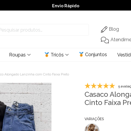
Envio Rápido
➚ Ofertas
– Até 60% OFF
Blog
Atendim
Conjuntos
Roupas
Tricôs
Vesti
co Alongado Lanzinha com Cinto Faixa Preto
5 avalia
Casaco Along
Cinto Faixa Pr
VARIAÇÕES