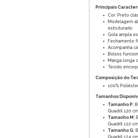
Principais Caracter
Cor: Preto clás
Modelagem al
estruturado
Gola ampla est
Fechamento f
Acompanha cint
Bolsos funcion
Manga longa 
Tecido encor
Composição do Te
100% Poliéste
Tamanhos Disponíve
Tamanho P:
Bu
Quadril 120 c
Tamanho M:
B
Quadril 122 c
Tamanho G:
B
Quadril 124 c