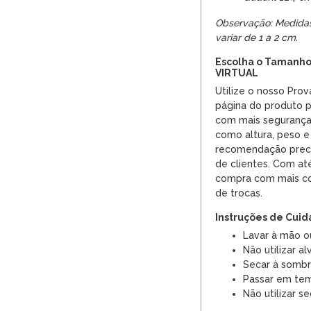
Observação: Medida
variar de 1 a 2 cm.
Escolha o Tamanho
VIRTUAL
Utilize o nosso Prov
página do produto p
com mais segurança.
como altura, peso e
recomendação preci
de clientes. Com at
compra com mais co
de trocas.
Instruções de Cui
Lavar à mão o
Não utilizar al
Secar à somb
Passar em tem
Não utilizar s