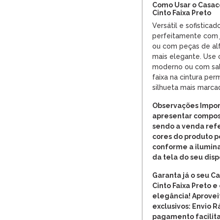
Como Usar o Casac
Cinto Faixa Preto
Versátil e sofistica
perfeitamente com j
ou com peças de alf
mais elegante. Use 
moderno ou com salt
faixa na cintura per
silhueta mais marca
Observações Impor
apresentar compos
sendo a venda refe
cores do produto 
conforme a ilumina
da tela do seu disp
Garanta já o seu 
Cinto Faixa Preto e
elegância! Aprovei
exclusivos: Envio R
pagamento facilita