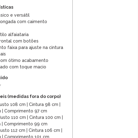
ísticas
sico e versátil
ongada com caimento
ilo alfaiataria
rontal com botões
o faixa para ajuste na cintura
ais
com ótimo acabamento
pado com toque macio
cido
r
is (medidas fora do corpo)
sto 108 cm | Cintura 98 cm |
m | Comprimento 97 cm
usto 110 cm | Cintura 100 cm |
m | Comprimento 99 cm
usto 112 cm | Cintura 106 cm |
m | Comprimento 101 cm