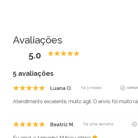
Avaliações
5.0
5 avaliações
Luana O.
há 3 meses
compra
Atendimento excelente, muito ágil. O envio foi muito r
Beatriz M.
há uma semana
Eu amei, o tamanho M ficou ótimo