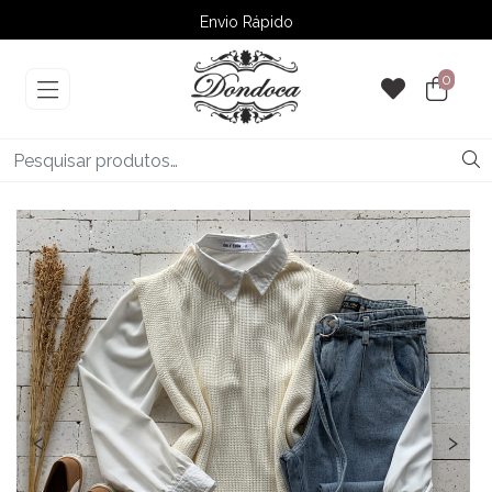
Envio Rápido
➚ Ofertas
– Até 60% OFF
0
‹
›