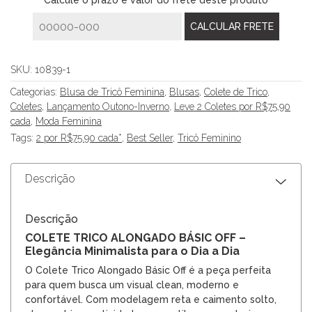
Calcule o prazo e valor do frete deste produto
SKU:
10839-1
Categorias:
Blusa de Tricô Feminina
,
Blusas
,
Colete de Trico
,
Coletes
,
Lançamento Outono-Inverno
,
Leve 2 Coletes por R$75,90
cada
,
Moda Feminina
Tags:
2 por R$75.90 cada*
,
Best Seller
,
Tricô Feminino
Descrição
Descrição
COLETE TRICO ALONGADO BÁSIC OFF –
Elegância Minimalista para o Dia a Dia
O Colete Trico Alongado Básic Off é a peça perfeita
para quem busca um visual clean, moderno e
confortável. Com modelagem reta e caimento solto,