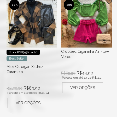
-
18%
-
50%
Cropped Ciganinha Air Flow
2 por R$89.90 cada*
Verde
Best Seller
Maxi Cardigan Xadrez
Caramelo
R$
44,90
R$
89,90
Parcele em até 4x de
R$
11,23
VER OPÇÕES
R$
89,90
R$
109,90
Parcele em até 8x de
R$
11,24
VER OPÇÕES