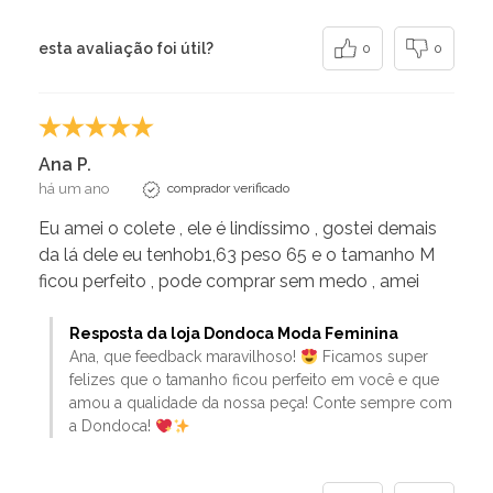
esta avaliação foi útil?
0
0
Ana P.
há um ano
comprador verificado
Eu amei o colete , ele é lindíssimo , gostei demais
da lá dele eu tenhob1,63 peso 65 e o tamanho M
ficou perfeito , pode comprar sem medo , amei
Resposta da loja Dondoca Moda Feminina
Ana, que feedback maravilhoso!
Ficamos super
felizes que o tamanho ficou perfeito em você e que
amou a qualidade da nossa peça! Conte sempre com
a Dondoca!