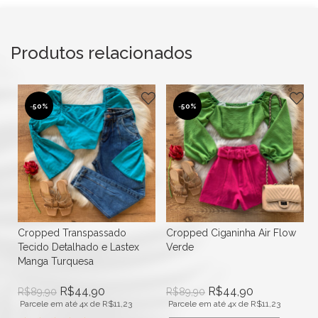
Produtos relacionados
-
50%
-
50%
Cropped Transpassado
Cropped Ciganinha Air Flow
Tecido Detalhado e Lastex
Verde
Manga Turquesa
R$
44,90
R$
44,90
R$
89,90
R$
89,90
Parcele em até 4x de
R$
11,23
Parcele em até 4x de
R$
11,23