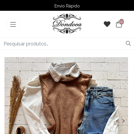
Envio Rápido
➚ Ofertas
– Até 60% OFF
0
‹
›