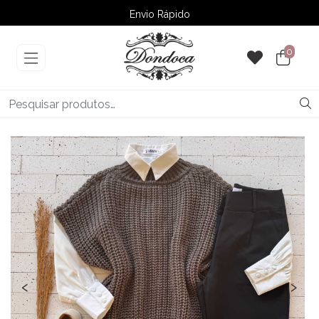
Envio Rápido
➚ Ofertas
– Até 60% OFF
0
‹
›