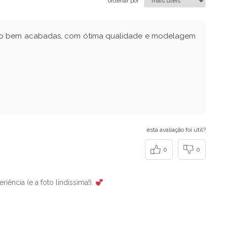
ordenar por
as são bem acabadas, com ótima qualidade e modelagem
esta avaliação foi útil?
0
0
iência (e a foto lindíssima!).