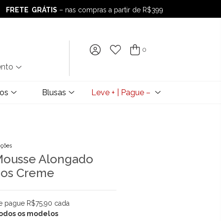
FRETE GRÁTIS
– nas compras a partir de R$399
FRETE GRÁTIS
– nas compras a partir de R$399
0
ento
dos
Blusas
Leve + | Pague –
ações
 Mousse Alongado
gos Creme
 e pague R$75,90 cada
 todos os modelos