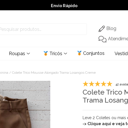
Envio Rápido
➚ Ofertas
– Até 60% OFF
Blog
Atendim
Conjuntos
Roupas
Tricôs
Vesti
minina
/ Colete Trico Mousse Alongado Trama Losangos Creme
42 avali
Colete Trico
Trama Losan
Leve 2 Coletes ou mais
-> Clique aqui e veja