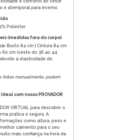
ticidade e conforto ao vestir
o e atemporal para inverno
cido
12% Poliéster
is (medidas fora do corpo)
co:
Busto 84 cm | Cintura 84 cm
 60 cm (veste do 36 ao 44
devido à elasticidade do
s feitas manualmente, podem
 Ideal com nosso PROVADOR
ADOR VIRTUAL para descobrir o
rma prática e segura. A
informações como altura, peso e
o melhor caimento para o seu
uito mais confiança na hora da