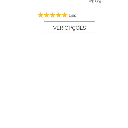
R$
11,65
(461)
VER OPÇÕES