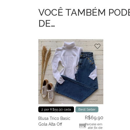
VOCÊ TAMBÉM POD
DE…
2 por R$55.90 cada
Best Seller
R$
69,90
Blusa Trico Basic
Gola Alta Off
Parcele em
até 6x de