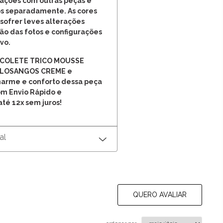
ações com outras peças e
os separadamente. As cores
sofrer leves alterações
o das fotos e configurações
ivo.
u COLETE TRICO MOUSSE
LOSANGOS CREME e
harme e conforto dessa peça
om Envio Rápido e
té 12x sem juros!
al
QUERO AVALIAR