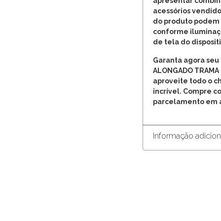
apresentar combin
acessórios vendid
do produto podem 
conforme iluminaçã
de tela do disposit
Garanta agora se
ALONGADO TRAMA 
aproveite todo o c
incrível. Compre c
parcelamento em a
Informação adicion