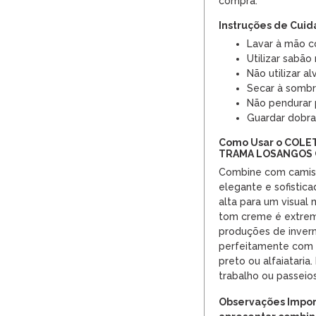
compra.
Instruções de Cui
Lavar à mão c
Utilizar sabão
Não utilizar al
Secar à sombr
Não pendurar 
Guardar dobra
Como Usar o COL
TRAMA LOSANGOS
Combine com camis
elegante e sofistic
alta para um visual
tom creme é extrema
produções de inver
perfeitamente com p
preto ou alfaiataria.
trabalho ou passeios
Observações Impor