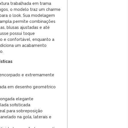
extura trabalhada em trama
ngos, o modelo traz um charme
 para o look. Sua modelagem
 ampla permite combinações
as, blusas ajustadas e até
ousse possui toque
 e confortável, enquanto a
 adiciona um acabamento
o.
ísticas
 encorpado e extremamente
hada em desenho geométrico
ongada elegante
lada sofisticada
eal para sobreposição
nelado na gola, laterais e