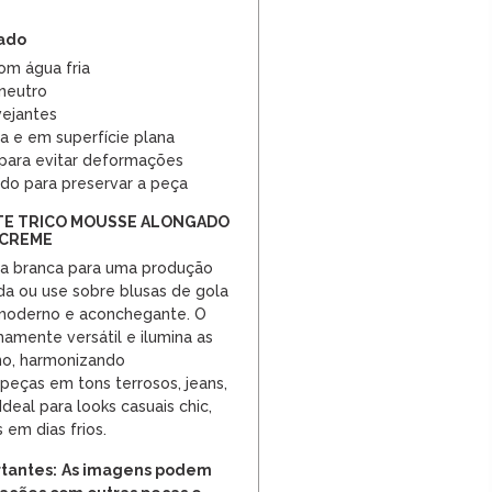
dado
om água fria
 neutro
vejantes
a e em superfície plana
para evitar deformações
do para preservar a peça
ETE TRICO MOUSSE ALONGADO
 CREME
a branca para uma produção
ada ou use sobre blusas de gola
 moderno e aconchegante. O
mente versátil e ilumina as
no, harmonizando
eças em tons terrosos, jeans,
 Ideal para looks casuais chic,
 em dias frios.
tantes:
As imagens podem