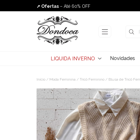
➚ Ofertas
– Até 60% OFF
Envio Rápido
Novidades
LIQUIDA INVERNO
Início
/
Moda Feminina
/
Tricô Feminino
/
Blusa de Tricô Fe