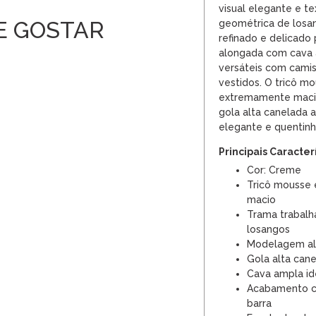
visual elegante e t
E GOSTAR
geométrica de losa
refinado e delicado
alongada com cava
versáteis com camis
vestidos. O tricô m
extremamente macio
gola alta canelada
elegante e quentinh
Principais Caracter
Cor: Creme
Tricô mousse
macio
Trama trabal
losangos
Modelagem al
Gola alta cane
Cava ampla id
Acabamento ca
barra