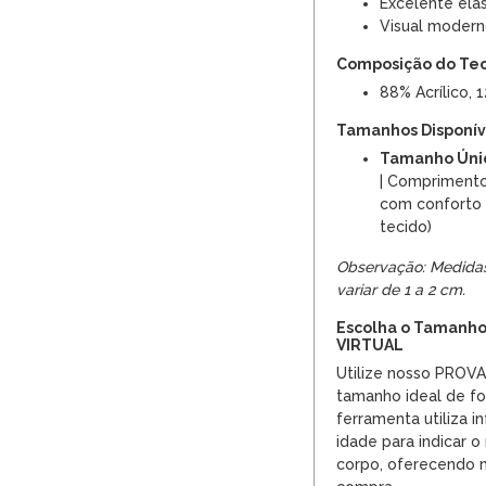
Excelente elas
Visual modern
Composição do Te
88% Acrílico, 
Tamanhos Disponíve
Tamanho Úni
| Comprimento
com conforto 
tecido)
Observação: Medida
variar de 1 a 2 cm.
Escolha o Tamanho
VIRTUAL
Utilize nosso PROV
tamanho ideal de fo
ferramenta utiliza 
idade para indicar 
corpo, oferecendo m