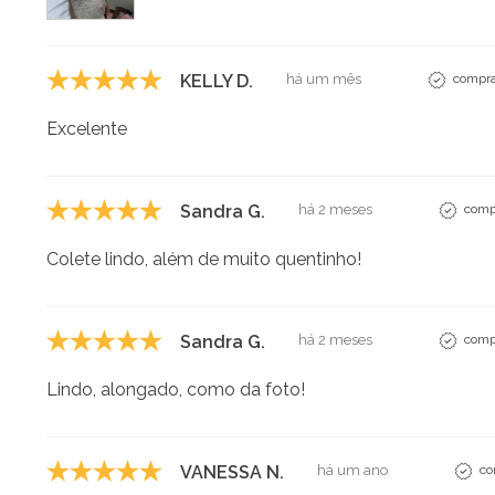
KELLY D.
há um mês
compra
Excelente
Sandra G.
há 2 meses
compr
Colete lindo, além de muito quentinho!
Sandra G.
há 2 meses
compr
Lindo, alongado, como da foto!
VANESSA N.
há um ano
co