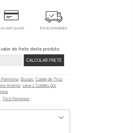
10x sem juros!
Envio imediato!
 valor do frete deste produto
ô Feminina
,
Blusas
,
Colete de Trico
,
no-Inverno
,
Leve 2 Coletes por
nina
*
,
Tricô Feminino