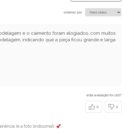
ordenar por
modelagem e o caimento foram elogiados, com muitos
odelagem, indicando que a peça ficou grande e larga
esta avaliação foi útil?
0
0
iência (e a foto lindíssima!).