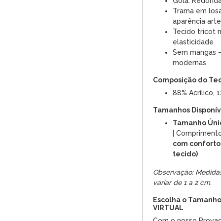
Gola: Redond
Trama em losa
aparência arte
Tecido tricot
elasticidade
Sem mangas – 
modernas
Composição do Te
88% Acrílico, 
Tamanhos Disponíve
Tamanho Úni
| Compriment
com conforto
tecido)
Observação: Medida
variar de 1 a 2 cm.
Escolha o Tamanho
VIRTUAL
Com o nosso Provado