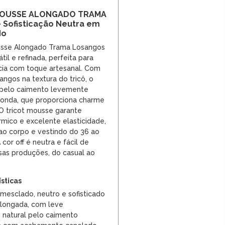
MOUSSE ALONGADO TRAMA
Sofisticação Neutra em
do
usse Alongado Trama Losangos
til e refinada, perfeita para
ia com toque artesanal. Com
gos na textura do tricô, o
pelo caimento levemente
donda, que proporciona charme
. O tricot mousse garante
rmico e excelente elasticidade,
o corpo e vestindo do 36 ao
cor off é neutra e fácil de
sas produções, do casual ao
ísticas
 mesclado, neutro e sofisticado
longada, com leve
 natural pelo caimento