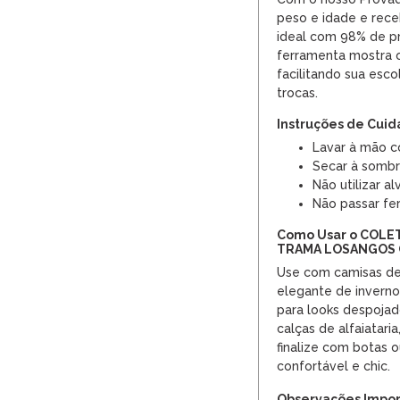
peso e idade e rec
ideal com 98% de pr
ferramenta mostra o
facilitando sua esc
trocas.
Instruções de Cui
Lavar à mão c
Secar à sombr
Não utilizar al
Não passar fe
Como Usar o COL
TRAMA LOSANGOS 
Use com camisas de 
elegante de inverno
para looks despoja
calças de alfaiatari
finalize com botas o
confortável e chic.
Observações Impor