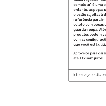
completo” é uma s
entanto, as peças
e estão sujeitas à 
referência para i
colete com peças q
guarda-roupa.
Além
produtos podem va
com as configuraçõ
que você está util
Aproveite para gara
até
12x sem juros
!
Informação adicion