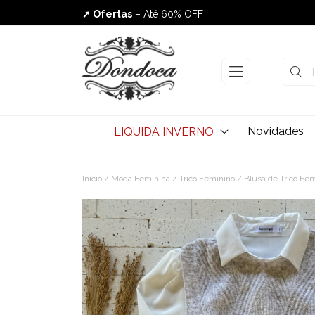
➚ Ofertas
– Até 60% OFF
Envio Rápido
Novidades
LIQUIDA INVERNO
Início
/
Moda Feminina
/
Tricô Feminino
/
Blusa de Tricô Fe