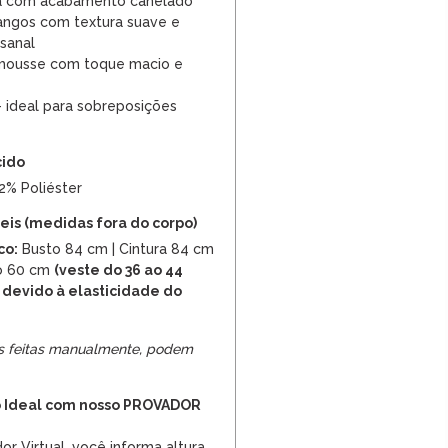
a com acabamento canelado
ngos com textura suave e
sanal
 mousse com toque macio e
ideal para sobreposições
cido
12% Poliéster
is (medidas fora do corpo)
co:
Busto 84 cm | Cintura 84 cm
o 60 cm
(veste do 36 ao 44
 devido à elasticidade do
s feitas manualmente, podem
 Ideal com nosso PROVADOR
r Virtual, você informa altura,