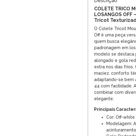
Descrição
COLETE TRICO 
LOSANGOS OFF – 
Tricot Texturiza
O Colete Tricot Mo
Off é uma peça versá
quem busca elegânc
padronagem em losan
modelo se destaca 
alongado e gola re
extra nos dias frios
maciez, conforto té
adaptando-se bem a
44 com facilidade. A 
combinar com diver
elegante.
Principais Caracter
Cor: Off-white
Modelagem: A
acinturamento