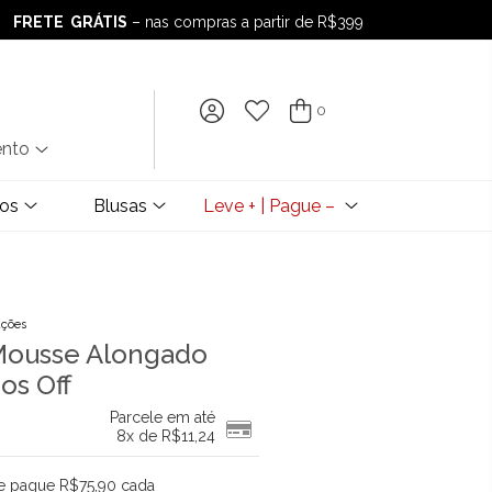
FRETE GRÁTIS
– nas compras a partir de R$399
FRETE GRÁTIS
– nas compras a partir de R$399
0
ento
dos
Blusas
Leve + | Pague –
ações
 Mousse Alongado
os Off
Parcele em até
8x de
R$
11,24
 e pague R$75,90 cada