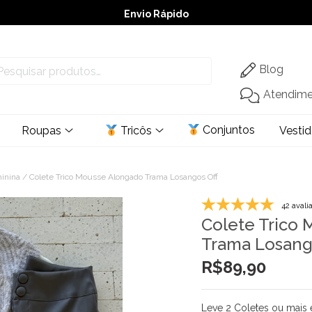
Envio Rápido
➚ Ofertas
– Até 60% OFF
Blog
Atendim
Conjuntos
Roupas
Tricôs
Vesti
minina
/ Colete Trico Mousse Alongado Trama Losangos Off
42 avali
Colete Trico
Trama Losang
R$
89,90
Leve 2 Coletes ou mais