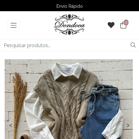
Envio Rápido
➚ Ofertas
– Até 60% OFF
0
‹
›