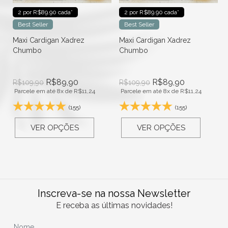
2 por R$89.90 cada*
2 por R$89.90 cada*
Best Seller
Best Seller
Maxi Cardigan Xadrez
Maxi Cardigan Xadrez
Chumbo
Chumbo
R$
89,90
R$
89,90
R$
109,90
R$
109,90
Parcele em até 8x de
R$
11,24
Parcele em até 8x de
R$
11,24
(155)
(155)
VER OPÇÕES
VER OPÇÕES
Inscreva-se na nossa Newsletter
E receba as últimas novidades!