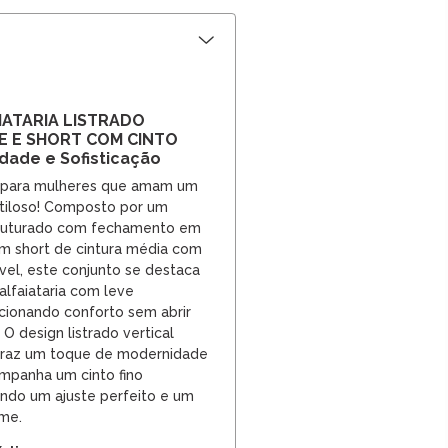
ATARIA LISTRADO
E E SHORT COM CINTO
dade e Sofisticação
o para mulheres que amam um
stiloso! Composto por um
truturado com fechamento em
m short de cintura média com
l, este conjunto se destaca
alfaiataria com leve
rcionando conforto sem abrir
 O design listrado vertical
 traz um toque de modernidade
ompanha um cinto fino
ndo um ajuste perfeito e um
rme.