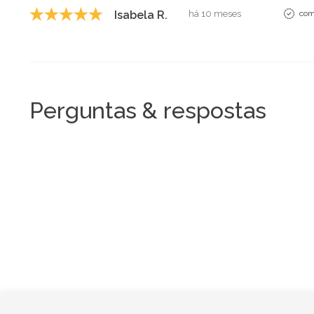
Isabela R.
há 10 meses
com
Perguntas & respostas