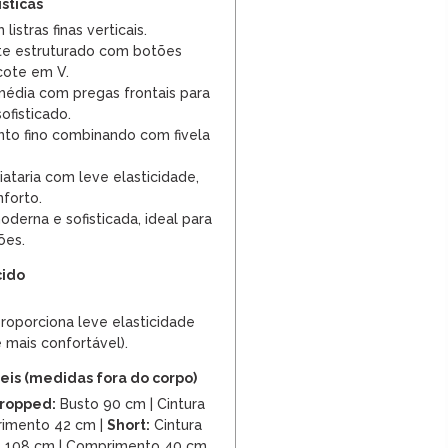
ísticas
listras finas verticais.
te estruturado com botões
cote em V.
média com pregas frontais para
ofisticado.
to fino combinando com fivela
iataria com leve elasticidade,
forto.
erna e sofisticada, ideal para
ões.
cido
roporciona leve elasticidade
 mais confortável).
is (medidas fora do corpo)
ropped:
Busto 90 cm | Cintura
rimento 42 cm |
Short:
Cintura
il 108 cm | Comprimento 40 cm