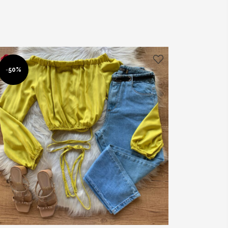
-
50%