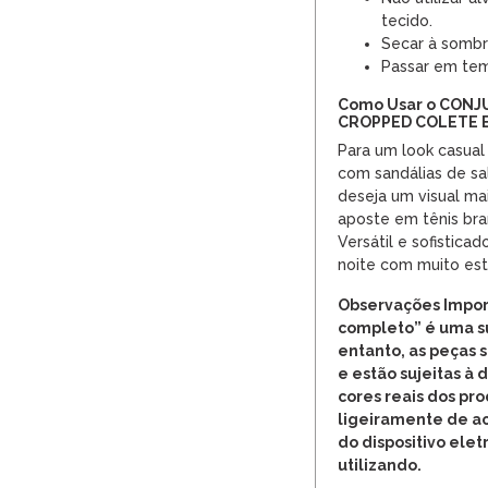
tecido.
Secar à sombr
Passar em tem
Como Usar o CONJ
CROPPED COLETE E
Para um look casual
com sandálias de sa
deseja um visual ma
aposte em tênis bra
Versátil e sofisticad
noite com muito esti
Observações Impor
completo” é uma s
entanto, as peças
e estão sujeitas à 
cores reais dos pr
ligeiramente de a
do dispositivo elet
utilizando.