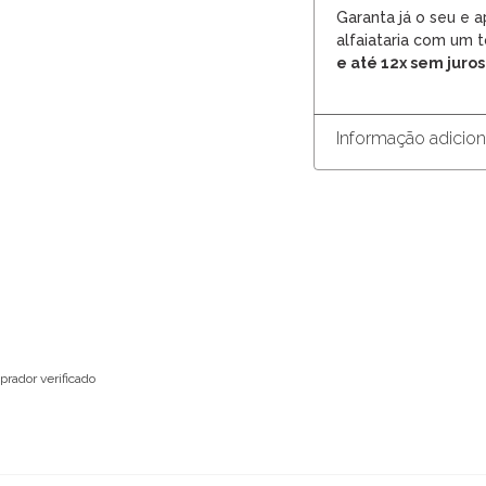
Garanta já o seu e 
alfaiataria com um t
e até 12x sem juros
Informação adicion
rador verificado