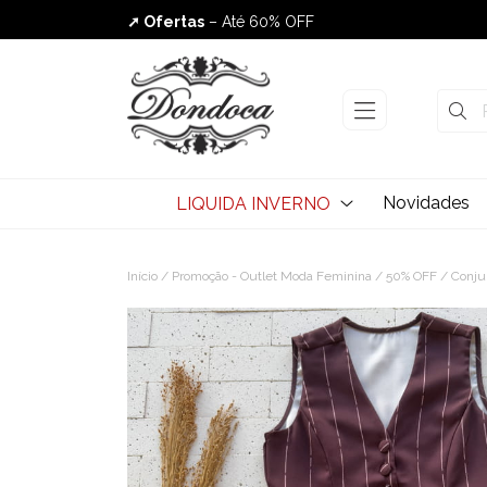
➚ Ofertas
– Até 60% OFF
Envio Rápido
Novidades
LIQUIDA INVERNO
Início
/
Promoção - Outlet Moda Feminina
/
50% OFF
/ Conjun