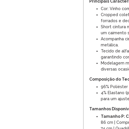
Principais Caracter
Cor: Vinho com 
Cropped cole
forrados e de
Short cintura 
um caimento s
Acompanha cin
metálica.
Tecido de alfa
garantindo con
Modelagem mod
diversas ocasi
Composição do Te
96% Poliéster
4% Elastano (p
para um ajuste
Tamanhos Disponíve
Tamanho P: C
86 cm | Comp
74 cm | Quadr