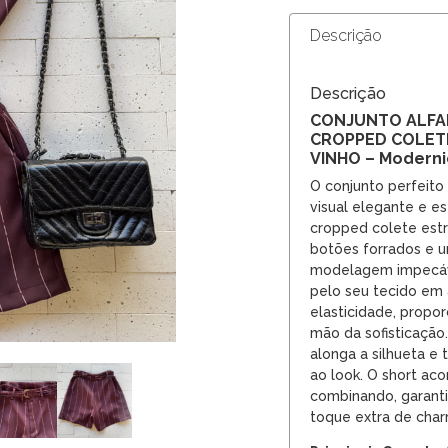
Descrição
Descrição
CONJUNTO ALFAI
CROPPED COLET
VINHO – Moderni
O conjunto perfeit
visual elegante e e
cropped colete es
botões forrados e u
modelagem impecáve
pelo seu tecido em 
elasticidade, propo
mão da sofisticação.
alonga a silhueta e
ao look. O short ac
combinando, garanti
toque extra de cha