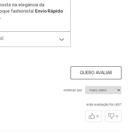
aposte na elegância da
oque fashionista!
Envio Rápido
.
al
QUERO AVALIAR
ordenar por
esta avaliação foi útil?
0
0