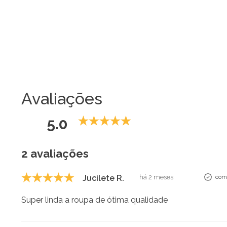
Avaliações
5.0
2 avaliações
Jucilete R.
há 2 meses
comp
Super linda a roupa de ótima qualidade