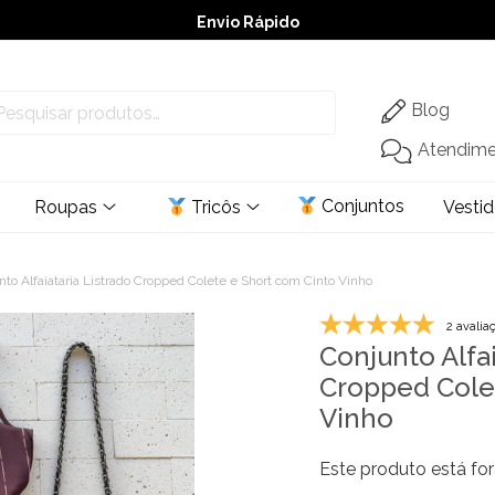
Envio Rápido
➚ Ofertas
– Até 60% OFF
Blog
Atendim
Conjuntos
Roupas
Tricôs
Vesti
to Alfaiataria Listrado Cropped Colete e Short com Cinto Vinho
2 avalia
Conjunto Alfai
Cropped Cole
Vinho
Este produto está for