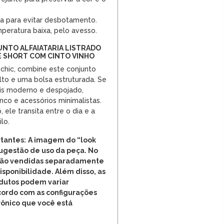
a para evitar desbotamento.
peratura baixa, pelo avesso.
UNTO ALFAIATARIA LISTRADO
 SHORT COM CINTO VINHO
 chic, combine este conjunto
lto e uma bolsa estruturada. Se
is moderno e despojado,
nco e acessórios minimalistas.
o, ele transita entre o dia e a
lo.
tantes:
A imagem do “look
ugestão de uso da peça. No
 são vendidas separadamente
disponibilidade. Além disso, as
odutos podem variar
cordo com as configurações
rônico que você está