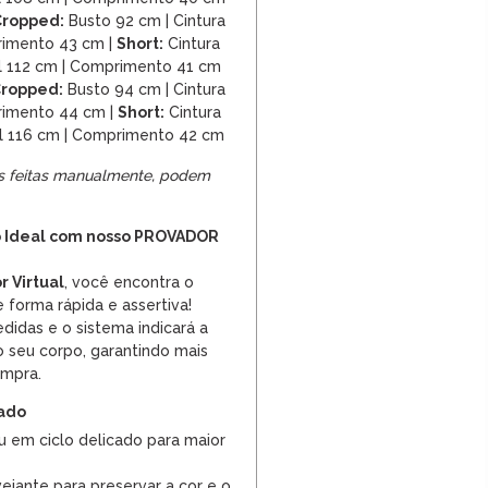
Cropped:
Busto 92 cm | Cintura
rimento 43 cm |
Short:
Cintura
il 112 cm | Comprimento 41 cm
Cropped:
Busto 94 cm | Cintura
rimento 44 cm |
Short:
Cintura
il 116 cm | Comprimento 42 cm
s feitas manualmente, podem
 Ideal com nosso PROVADOR
r Virtual
, você encontra o
 forma rápida e assertiva!
edidas e o sistema indicará a
 seu corpo, garantindo mais
ompra.
dado
u em ciclo delicado para maior
lvejante para preservar a cor e o