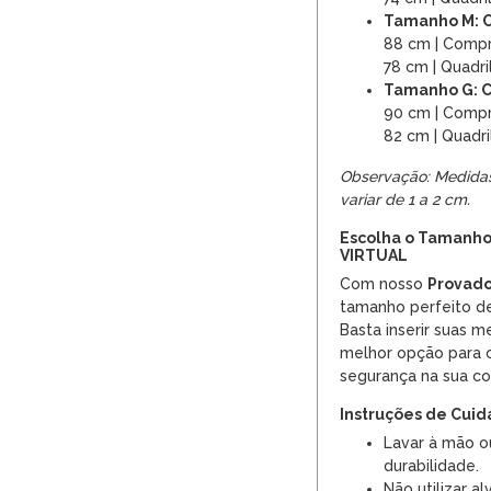
Tamanho M: 
88 cm | Comp
78 cm | Quadr
Tamanho G: 
90 cm | Comp
82 cm | Quadr
Observação: Medida
variar de 1 a 2 cm.
Escolha o Tamanho
VIRTUAL
Com nosso
Provado
tamanho perfeito de
Basta inserir suas m
melhor opção para o
segurança na sua c
Instruções de Cui
Lavar à mão o
durabilidade.
Não utilizar a