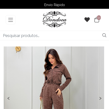
Envio Rápido
➚ Ofertas
– Até 60% OFF
0
‹
›