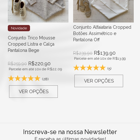
d
Conjunto Alfaiataria Cropped
Novidade
Botões Assimétrico e
Conjunto Trico Mousse
Pantalona Off
Cropped Listra e Calça
Pantalona Bege
R$
139,90
R$
239,90
Parcele em até 10x de
R$
13,99
R$
220,90
R$
259,90
(5)
Parcele em até 10x de
R$
22,09
(28)
VER OPÇÕES
VER OPÇÕES
Inscreva-se na nossa Newsletter
E receba as últimas novidades!