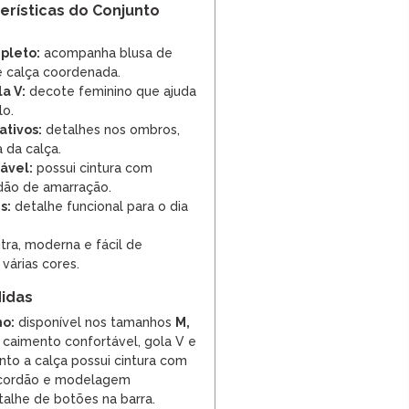
terísticas do Conjunto
pleto:
acompanha blusa de
 calça coordenada.
a V:
decote feminino que ajuda
lo.
ativos:
detalhes nos ombros,
 da calça.
ável:
possui cintura com
rdão de amarração.
s:
detalhe funcional para o dia
tra, moderna e fácil de
várias cores.
idas
o:
disponível nos tamanhos
M,
m caimento confortável, gola V e
to a calça possui cintura com
r cordão e modelagem
alhe de botões na barra.