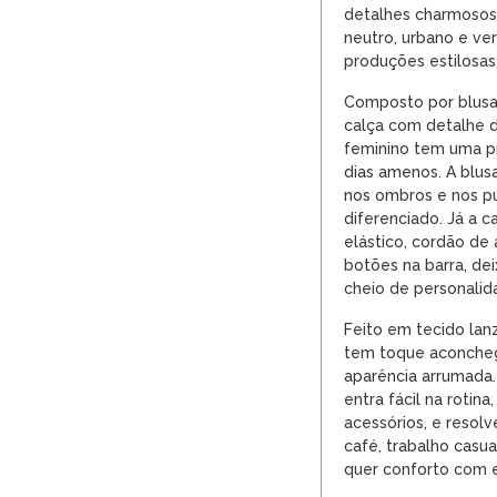
detalhes charmosos. 
neutro, urbano e vers
produções estilosas
Composto por blusa
calça com detalhe d
feminino tem uma pr
dias amenos. A blus
nos ombros e nos p
diferenciado. Já a c
elástico, cordão de 
botões na barra, de
cheio de personalid
Feito em tecido lanz
tem toque aconcheg
aparência arrumada.
entra fácil na rotin
acessórios, e resolv
café, trabalho cas
quer conforto com e