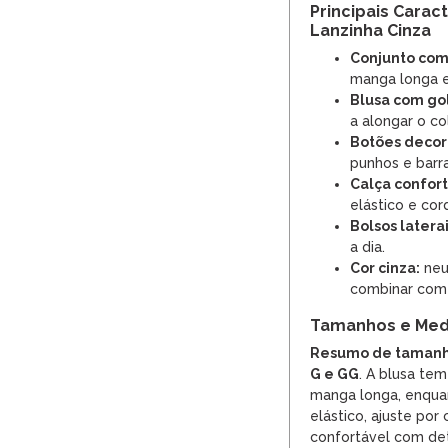
Principais Carac
Lanzinha Cinza
Conjunto com
manga longa e
Blusa com gol
a alongar o co
Botões decor
punhos e barra
Calça confort
elástico e co
Bolsos laterai
a dia.
Cor cinza:
neu
combinar com 
Tamanhos e Med
Resumo de tamanh
G e GG
. A blusa te
manga longa, enquan
elástico, ajuste po
confortável com det