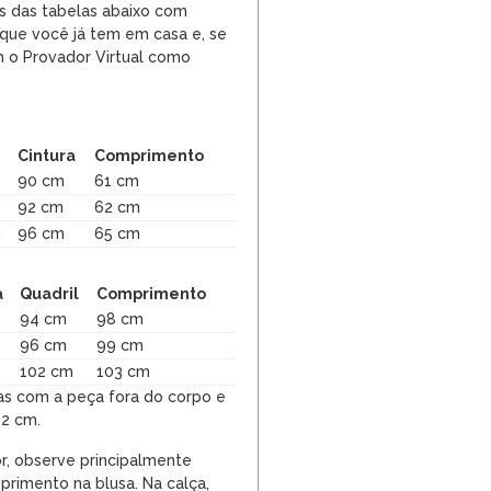
 das tabelas abaixo com
que você já tem em casa e, se
 o Provador Virtual como
Cintura
Comprimento
90 cm
61 cm
92 cm
62 cm
m
96 cm
65 cm
a
Quadril
Comprimento
94 cm
98 cm
96 cm
99 cm
102 cm
103 cm
as com a peça fora do corpo e
 2 cm.
r, observe principalmente
primento na blusa. Na calça,