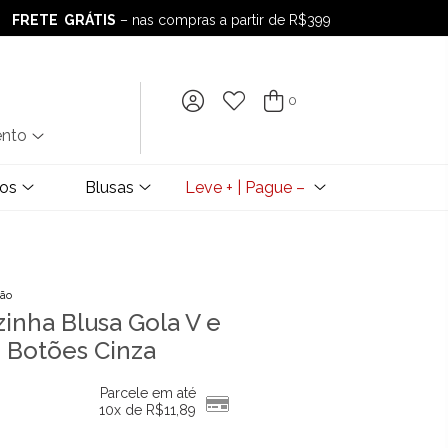
FRETE GRÁTIS
– nas compras a partir de R$399
FRETE GRÁTIS
– nas compras a partir de R$399
0
ento
dos
Blusas
Leve + | Pague –
ção
inha Blusa Gola V e
 Botões Cinza
Parcele em até
10x de
R$
11,89