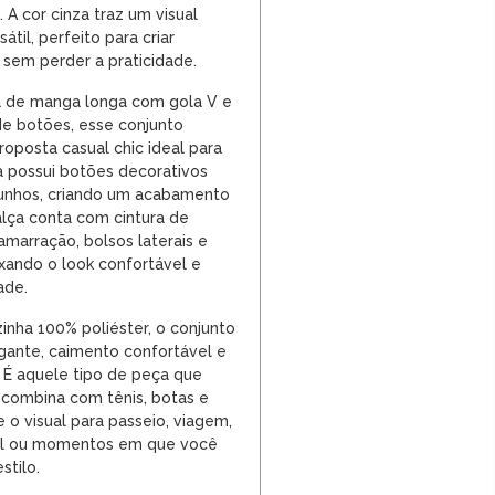
A cor cinza traz um visual
átil, perfeito para criar
 sem perder a praticidade.
 de manga longa com gola V e
e botões, esse conjunto
oposta casual chic ideal para
a possui botões decorativos
unhos, criando um acabamento
alça conta com cintura de
amarração, bolsos laterais e
ixando o look confortável e
ade.
inha 100% poliéster, o conjunto
ante, caimento confortável e
 É aquele tipo de peça que
a, combina com tênis, botas e
e o visual para passeio, viagem,
ual ou momentos em que você
stilo.