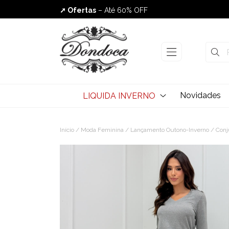
➚ Ofertas
– Até 60% OFF
Envio Rápido
Novidades
LIQUIDA INVERNO
Início
/
Moda Feminina
/
Lançamento Outono-Inverno
/ Conj