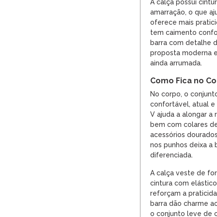
A calça possui cint
amarração, o que aj
oferece mais pratic
tem caimento confor
barra com detalhe 
proposta moderna e
ainda arrumada.
Como Fica no C
No corpo, o conjunt
confortável, atual 
V ajuda a alongar a
bem com colares del
acessórios dourado
nos punhos deixa a 
diferenciada.
A calça veste de fo
cintura com elástico
reforçam a praticid
barra dão charme ao
o conjunto leve de 