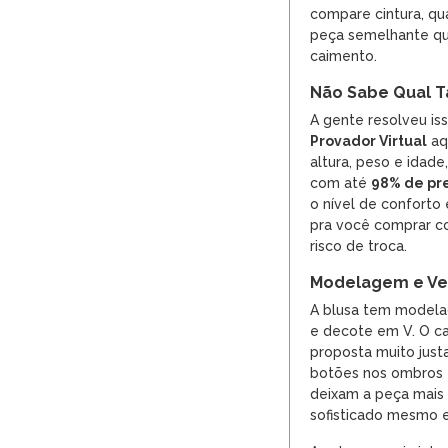
compare cintura, q
peça semelhante qu
caimento.
Não Sabe Qual T
A gente resolveu is
Provador Virtual
aqu
altura, peso e idade
com até
98% de pr
o nível de conforto
pra você comprar co
risco de troca.
Modelagem e Ves
A blusa tem modela
e decote em V. O ca
proposta muito justa
botões nos ombros 
deixam a peça mais
sofisticado mesmo 