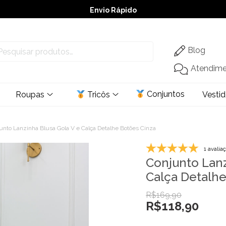
Envio Rápido
➚ Ofertas
– Até 60% OFF
Blog
Atendim
Conjuntos
Roupas
Tricôs
Vesti
unto Lanzinha Blusa Gola V e Calça Detalhe Botões Cinza
1 avalia
Conjunto Lanz
Calça Detalhe
R$
169,90
R$
118,90