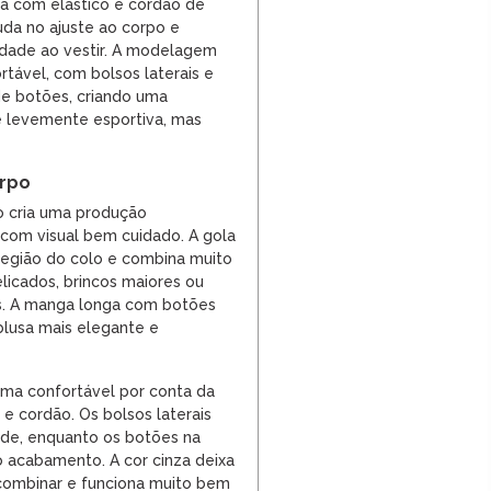
ura com elástico e cordão de
uda no ajuste ao corpo e
idade ao vestir. A modelagem
tável, com bolsos laterais e
de botões, criando uma
 levemente esportiva, mas
orpo
o cria uma produção
e com visual bem cuidado. A gola
 região do colo e combina muito
icados, brincos maiores ou
s. A manga longa com botões
blusa mais elegante e
rma confortável por conta da
 e cordão. Os bolsos laterais
ade, enquanto os botões na
 acabamento. A cor cinza deixa
combinar e funciona muito bem