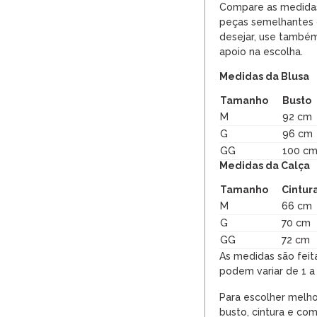
Compare as medidas
peças semelhantes 
desejar, use também
apoio na escolha.
Medidas da Blusa
Tamanho
Busto
M
92 cm
G
96 cm
GG
100 c
Medidas da Calça
Tamanho
Cintur
M
66 cm
G
70 cm
GG
72 cm
As medidas são feit
podem variar de 1 a
Para escolher melho
busto, cintura e com