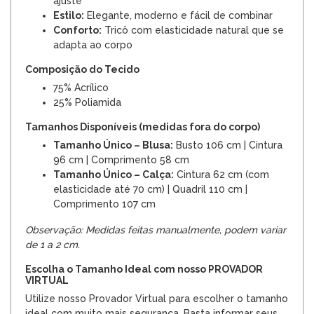
ajuste
Estilo:
Elegante, moderno e fácil de combinar
Conforto:
Tricô com elasticidade natural que se
adapta ao corpo
Composição do Tecido
75% Acrílico
25% Poliamida
Tamanhos Disponíveis (medidas fora do corpo)
Tamanho Único – Blusa:
Busto 106 cm | Cintura
96 cm | Comprimento 58 cm
Tamanho Único – Calça:
Cintura 62 cm (com
elasticidade até 70 cm) | Quadril 110 cm |
Comprimento 107 cm
Observação: Medidas feitas manualmente, podem variar
de 1 a 2 cm.
Escolha o Tamanho Ideal com nosso PROVADOR
VIRTUAL
Utilize nosso Provador Virtual para escolher o tamanho
ideal com muito mais segurança. Basta informar seus