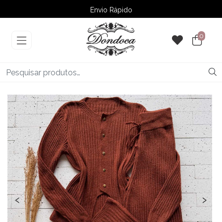
Envio Rápido
➚ Ofertas
– Até 60% OFF
0
‹
›