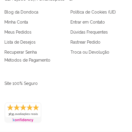
Blog da Dondoca
Política de Cookies (UE)
Minha Conta
Entrar em Contato
Meus Pedidos
Dúvidas Frequentes
Lista de Desejos
Rastrear Pedido
Recuperar Senha
Troca ou Devolução
Métodos de Pagamento
Site 100% Seguro
3635 avaliações reais
as
Macaquinhos
Blusas
Vestidos
Calças
Conjuntos