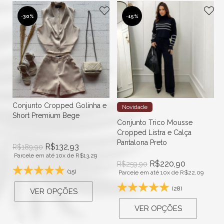
-
30%
-
15%
Conjunto Cropped Golinha e
Novidade
Short Premium Bege
Conjunto Trico Mousse
Cropped Listra e Calça
Pantalona Preto
R$
132,93
R$
189,90
Parcele em até 10x de
R$
13,29
R$
220,90
R$
259,90
(15)
Parcele em até 10x de
R$
22,09
(28)
VER OPÇÕES
VER OPÇÕES