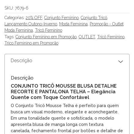
SKU:
7679-6
Categorias:
20% OFF
,
Conjunto Feminino
,
Conjunto Tricô
,
Lançamento Outono-Inverno
,
Moda Feminina
,
Promoção - Outlet
Moda Feminina
,
Tricô Feminino
Tags:
Conjunto Feminino em Promoção
,
OUTLET
,
Tricô Feminino
,
Trico Feminino em Promoção
Descrição
Descrição
CONJUNTO TRICÔ MOUSSE BLUSA DETALHE
RECORTE E PANTALONA TELHA – Elegância
Quente com Toque Confortável
O Conjunto Tricô Mousse Telha é perfeito para quem
busca um visual moderno, elegante e aconchegante.
Em uma tonalidade quente e sofisticada, o modelo
apresenta blusa de manga longa com textura
canelada, fechamento frontal por botões e detalhe de