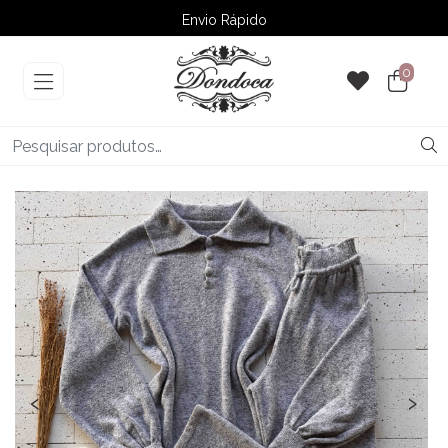
Envio Rápido
➚ Ofertas
– Até 60% OFF
0
‹
›