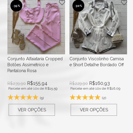
-
35%
-
30%
Conjunto Alfaiataria Cropped
Conjunto Viscolinho Camisa
Botões Assimétrico e
e Short Detalhe Bordado Off
Pantalona Rosa
R$
155,94
R$
160,93
R$
239,90
R$
229,90
Parcele em até 10x de
R$
15,59
Parcele em até 10x de
R$
16,09
(5)
(2)
VER OPÇÕES
VER OPÇÕES