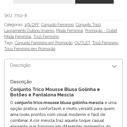
SKU:
7702-8
Categorias:
15% OFF
,
Conjunto Feminino
,
Conjunto Tricô
,
Lançamento Outono-Inverno
,
Moda Feminina
,
Promoção - Outlet
Moda Feminina
,
Tricô Feminino
Tags:
Conjunto Feminino em Promoção
,
OUTLET
,
Tricô Feminino
,
Trico Feminino em Promoção
Descrição
Descrição
Conjunto Trico Mousse Blusa Golinha e
Botões e Pantalona Mescla
O
conjunto trico mousse blusa golinha mescla
é uma
opção prática, confortável e muito versátil para quem
ama looks prontos com visual moderno e fácil de
combinar. A cor mescla traz aquele toque casual
elegante que funciona em diferentes momentos do