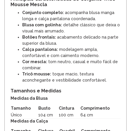
Mousse Mescla
Conjunto completo:
acompanha blusa manga
longa e calça pantalona coordenada.
Blusa com golinha:
detalhe clássico que deixa o
visual mais arrumado.
Botões frontais:
acabamento delicado na parte
superior da blusa.
Calça pantalona:
modelagem ampla,
confortável e com caimento moderno.
Cor mescla:
tom neutro, casual e muito fácil de
combinar.
Tricô mousse:
toque macio, textura
aconchegante e vestibilidade confortável.
Tamanhos e Medidas
Medidas da Blusa
Tamanho
Busto
Cintura
Comprimento
Único
104 cm
100 cm
64 cm
Medidas da Calça
Tamanho
Cintura
Quadril
Comprimento