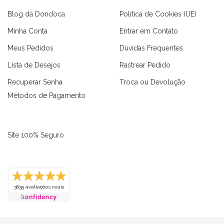
Blog da Dondoca
Política de Cookies (UE)
Minha Conta
Entrar em Contato
Meus Pedidos
Dúvidas Frequentes
Lista de Desejos
Rastrear Pedido
Recuperar Senha
Troca ou Devolução
Métodos de Pagamento
Site 100% Seguro
3635 avaliações reais
as
Macaquinhos
Blusas
Vestidos
Calças
Conjuntos