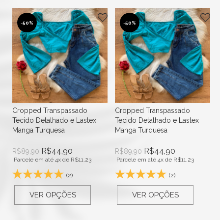
-
50%
-
50%
Cropped Transpassado
Cropped Transpassado
Tecido Detalhado e Lastex
Tecido Detalhado e Lastex
Manga Turquesa
Manga Turquesa
R$
44,90
R$
44,90
R$
89,90
R$
89,90
Parcele em até 4x de
R$
11,23
Parcele em até 4x de
R$
11,23
(2)
(2)
VER OPÇÕES
VER OPÇÕES