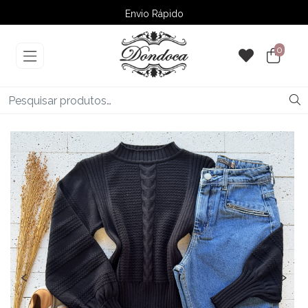
Envio Rápido
➚ Ofertas
– Até 60% OFF
0
‹
›