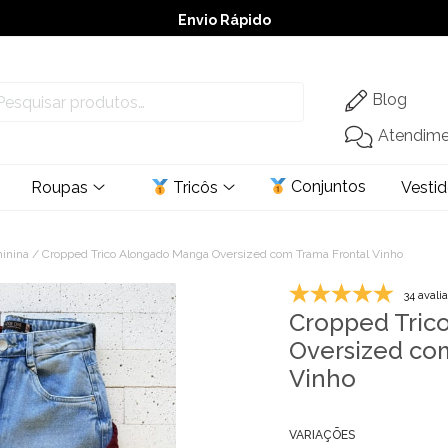
Envio Rápido
➚ Ofertas
– Até 60% OFF
Blog
Atendim
Conjuntos
Roupas
Tricôs
Vesti
minina
/ Cropped Trico Alongado Manga Oversized com Trama Frontal Vinho
34 avali
Cropped Tric
Oversized co
Vinho
VARIAÇÕES