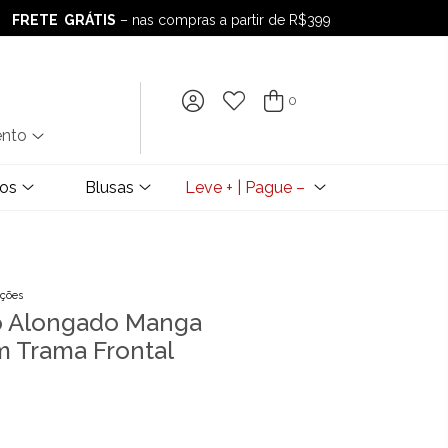
FRETE GRÁTIS
– nas compras a partir de R$399
FRETE GRÁTIS
– nas compras a partir de R$399
0
ento
dos
Blusas
Leve + | Pague –
ações
o Alongado Manga
m Trama Frontal