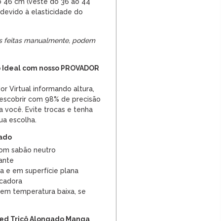
 46 cm (veste do 36 ao 44
devido à elasticidade do
s feitas manualmente, podem
 Ideal com nosso PROVADOR
or Virtual informando altura,
descobrir com 98% de precisão
a você. Evite trocas e tenha
ua escolha.
dado
om sabão neutro
ante
a e em superfície plana
ecadora
 em temperatura baixa, se
ed Tricô Alongado Manga