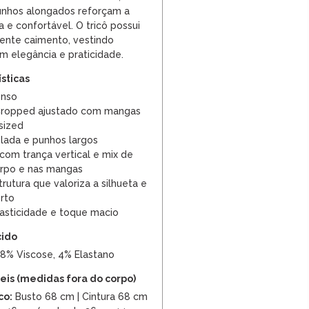
unhos alongados reforçam a
e confortável. O tricô possui
lente caimento, vestindo
m elegância e praticidade.
ísticas
enso
ropped ajustado com mangas
sized
elada e punhos largos
com trança vertical e mix de
orpo e nas mangas
trutura que valoriza a silhueta e
rto
asticidade e toque macio
cido
48% Viscose, 4% Elastano
is (medidas fora do corpo)
co:
Busto 68 cm | Cintura 68 cm