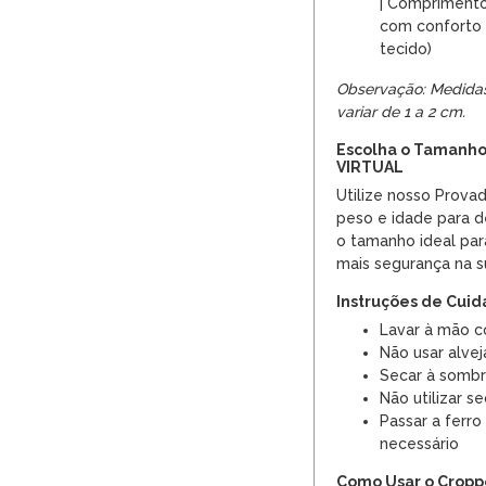
| Comprimento
com conforto 
tecido)
Observação: Medida
variar de 1 a 2 cm.
Escolha o Tamanho
VIRTUAL
Utilize nosso Provad
peso e idade para 
o tamanho ideal par
mais segurança na s
Instruções de Cui
Lavar à mão c
Não usar alvej
Secar à sombr
Não utilizar s
Passar a ferro
necessário
Como Usar o Cropp