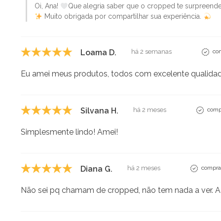
Oi, Ana!
Que alegria saber que o cropped te surpreend
Muito obrigada por compartilhar sua experiência.
Loama D.
há 2 semanas
com
Eu amei meus produtos, todos com excelente qualida
Silvana H.
há 2 meses
compr
Simplesmente lindo! Amei!
Diana G.
há 2 meses
comprad
Não sei pq chamam de cropped, não tem nada a ver. A b