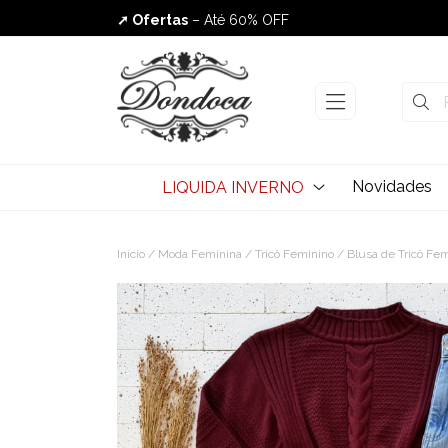
➚ Ofertas
– Até 60% OFF
Envio Rápido
Novidades
LIQUIDA INVERNO
Início
/
Moda Feminina
/
Tricô Feminino
/
Blusa de Tricô Fe