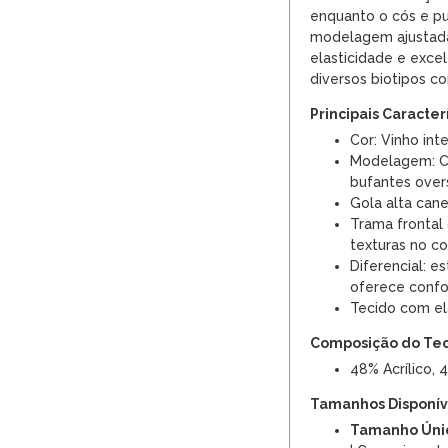
enquanto o cós e p
modelagem ajustada 
elasticidade e exce
diversos biotipos co
Principais Caracter
Cor: Vinho int
Modelagem: C
bufantes over
Gola alta can
Trama frontal 
texturas no c
Diferencial: es
oferece confo
Tecido com el
Composição do Te
48% Acrílico, 
Tamanhos Disponíve
Tamanho Úni