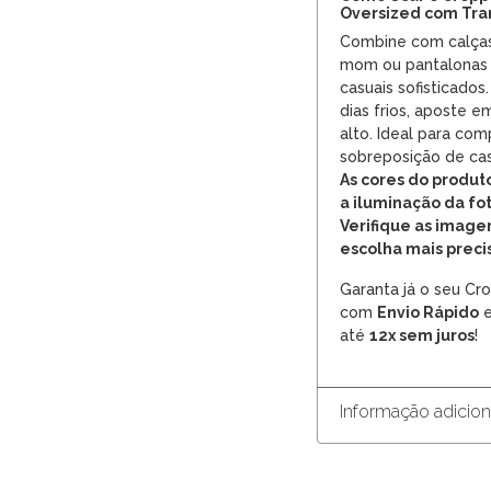
Oversized com Tra
Combine com calças 
mom ou pantalonas d
casuais sofisticados
dias frios, aposte e
alto. Ideal para co
sobreposição de cas
As cores do produ
a iluminação da fot
Verifique as imag
escolha mais preci
Garanta já o seu Cr
com
Envio Rápido
e
até
12x sem juros
!
Informação adicion