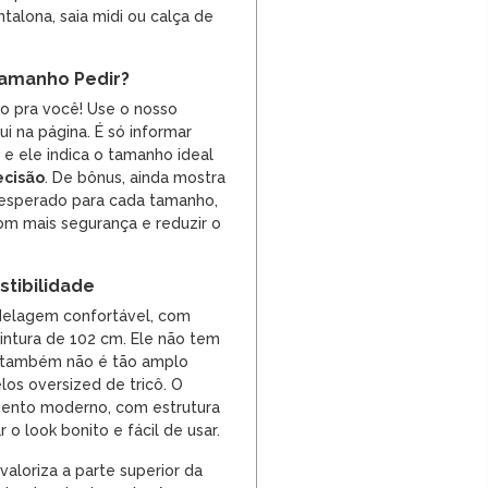
ntalona, saia midi ou calça de
amanho Pedir?
so pra você! Use o nosso
i na página. É só informar
, e ele indica o tamanho ideal
ecisão
. De bônus, ainda mostra
 esperado para cada tamanho,
m mais segurança e reduzir o
tibilidade
elagem confortável, com
intura de 102 cm. Ele não tem
s também não é tão amplo
os oversized de tricô. O
mento moderno, com estrutura
r o look bonito e fácil de usar.
valoriza a parte superior da