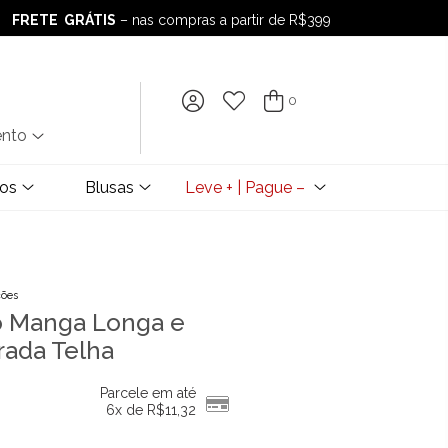
FRETE GRÁTIS
– nas compras a partir de R$399
FRETE GRÁTIS
– nas compras a partir de R$399
0
ento
dos
Blusas
Leve + | Pague –
ções
ô Manga Longa e
rada Telha
Parcele em até
6x de
R$
11,32