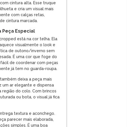
om cintura alta. Esse truque
silhueta e cria um visual mais
mente com calças retas,
 de cintura marcada.
a Peça Especial
cropped está na cor telha. Ela
aquece visualmente o look e
tica de outono/inverno sem
esada. É uma cor que foge do
 fácil de coordenar com peças
ente já tem no guarda-roupa.
a também deixa a peça mais
az um ar elegante e dispensa
a região do colo. Com brincos
turada ou bota, o visual já fica
 entrega textura e aconchego.
peça parecer mais elaborada,
ões simples. É uma boa