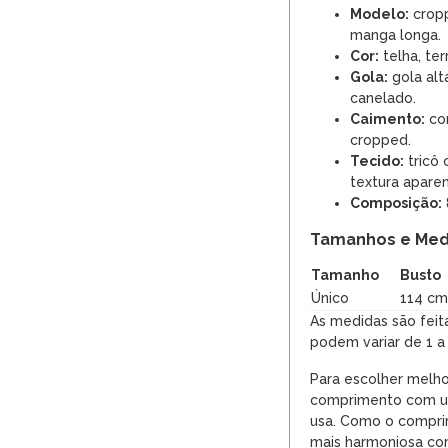
Modelo:
cropp
manga longa.
Cor:
telha, te
Gola:
gola al
canelado.
Caimento:
co
cropped.
Tecido:
tricô
textura aparen
Composição:
Tamanhos e Med
Tamanho
Busto
Único
114 cm
As medidas são feit
podem variar de 1 a
Para escolher melho
comprimento com um
usa. Como o compri
mais harmoniosa com