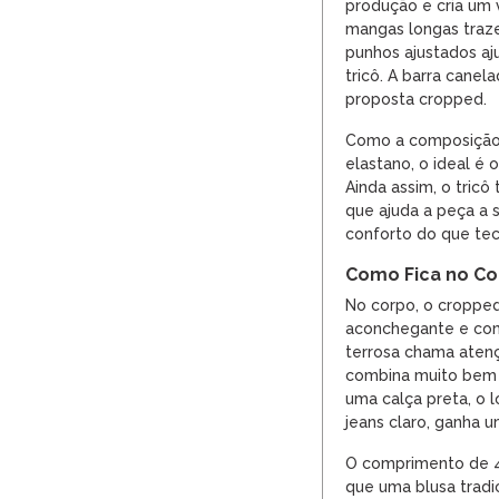
produção e cria um 
mangas longas traz
punhos ajustados aj
tricô. A barra canela
proposta cropped.
Como a composição 
elastano, o ideal é 
Ainda assim, o tricô
que ajuda a peça a 
conforto do que tec
Como Fica no C
No corpo, o cropped
aconchegante e com 
terrosa chama aten
combina muito bem
uma calça preta, o 
jeans claro, ganha u
O comprimento de 4
que uma blusa tradici