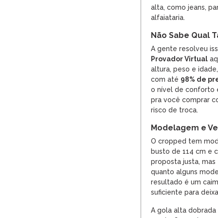
alta, como jeans, pa
alfaiataria.
Não Sabe Qual T
A gente resolveu is
Provador Virtual
aqu
altura, peso e idade
com até
98% de pr
o nível de conforto
pra você comprar co
risco de troca.
Modelagem e Ves
O cropped tem mod
busto de 114 cm e c
proposta justa, ma
quanto alguns model
resultado é um cai
suficiente para deixa
A gola alta dobrada 