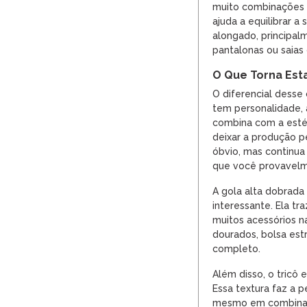
muito combinações c
ajuda a equilibrar a 
alongado, principal
pantalonas ou saias
O Que Torna Est
O diferencial desse 
tem personalidade, 
combina com a esté
deixar a produção p
óbvio, mas continua
que você provavelm
A gola alta dobrad
interessante. Ela tr
muitos acessórios n
dourados, bolsa estru
completo.
Além disso, o tricô
Essa textura faz a 
mesmo em combinaç