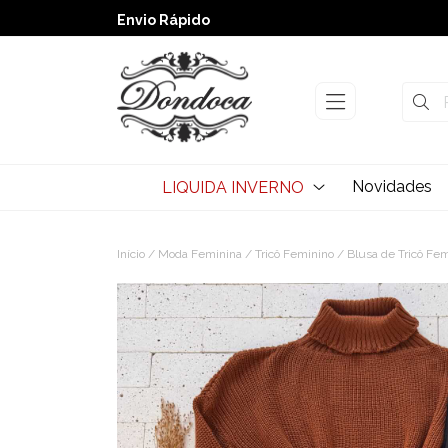
➚ Ofertas
– Até 60% OFF
Envio Rápido
Novidades
LIQUIDA INVERNO
Início
/
Moda Feminina
/
Tricô Feminino
/
Blusa de Tricô Fe