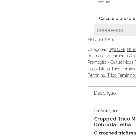
segura!
Calcule o prazo e
SKU:
11668-6
Categorias:
15% OFF
,
Blus
de Trico
,
Lançamento Out
Promoção - Outlet Moda 
Tags:
Blusa Trico Femin
Feminino
,
Trico Feminin
Descrição
Descrição
Cropped Tricô M
Dobrada Telha
O
cropped tricô ma