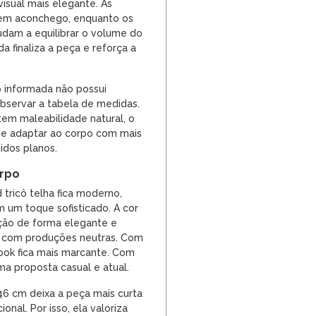
visual mais elegante. As
em aconchego, enquanto os
udam a equilibrar o volume do
da finaliza a peça e reforça a
informada não possui
observar a tabela de medidas.
 tem maleabilidade natural, o
se adaptar ao corpo com mais
idos planos.
orpo
 tricô telha fica moderno,
um toque sofisticado. A cor
ção de forma elegante e
 com produções neutras. Com
look fica mais marcante. Com
ma proposta casual e atual.
6 cm deixa a peça mais curta
onal. Por isso, ela valoriza