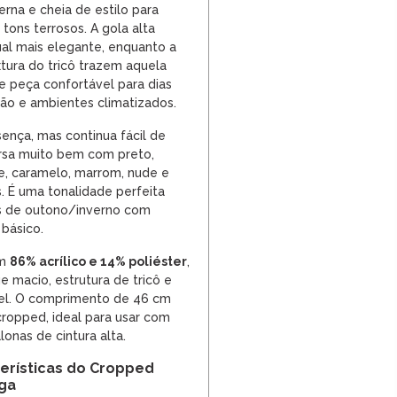
na e cheia de estilo para
ons terrosos. A gola alta
ual mais elegante, enquanto a
tura do tricô trazem aquela
 peça confortável para dias
ão e ambientes climatizados.
sença, mas continua fácil de
rsa muito bem com preto,
ge, caramelo, marrom, nude e
. É uma tonalidade perfeita
es de outono/inverno com
 básico.
em
86% acrílico e 14% poliéster
,
 macio, estrutura de tricô e
el. O comprimento de 46 cm
cropped, ideal para usar com
lonas de cintura alta.
terísticas do Cropped
ga