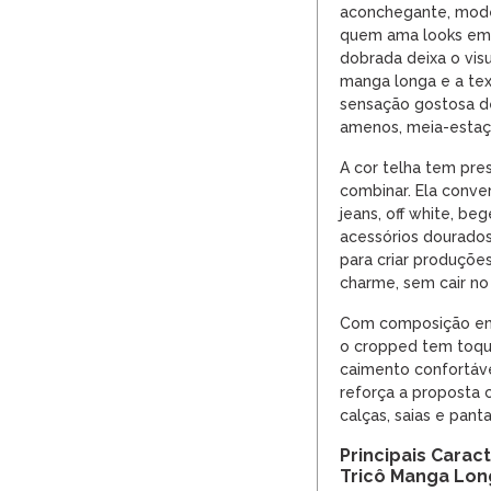
aconchegante, moder
quem ama looks em t
dobrada deixa o vis
manga longa e a tex
sensação gostosa de
amenos, meia-estaç
A cor telha tem pre
combinar. Ela conve
jeans, off white, be
acessórios dourados
para criar produçõ
charme, sem cair no
Com composição 
o cropped tem toque
caimento confortáv
reforça a proposta 
calças, saias e panta
Principais Carac
Tricô Manga Lon