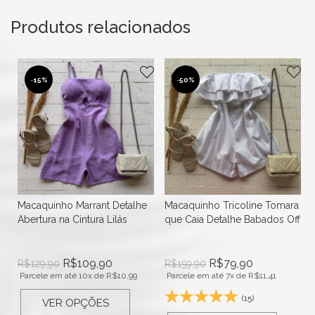
Produtos relacionados
-
15%
-
50%
Macaquinho Marrant Detalhe
Macaquinho Tricoline Tomara
Abertura na Cintura Lilás
que Caia Detalhe Babados Off
R$
109,90
R$
79,90
R$
129,90
R$
159,90
Parcele em até 10x de
R$
10,99
Parcele em até 7x de
R$
11,41
(15)
VER OPÇÕES