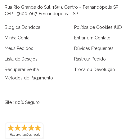
Rua Rio Grande do Sul, 1699, Centro – Fernandópolis SP
CEP: 15600-067, Fernandópolis – SP
Blog da Dondoca
Política de Cookies (UE)
Minha Conta
Entrar em Contato
Meus Pedidos
Dúvidas Frequentes
Lista de Desejos
Rastrear Pedido
Recuperar Senha
Troca ou Devolução
Métodos de Pagamento
Site 100% Seguro
as
Macaquinhos
Blusas
Vestidos
Calças
Conjuntos
3642 avaliações reais