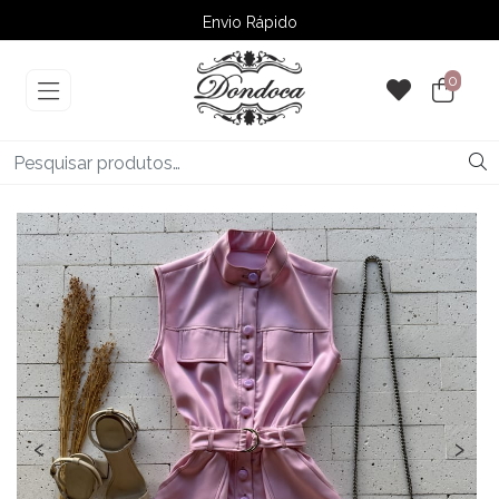
Envio Rápido
➚ Ofertas
– Até 60% OFF
0
‹
›