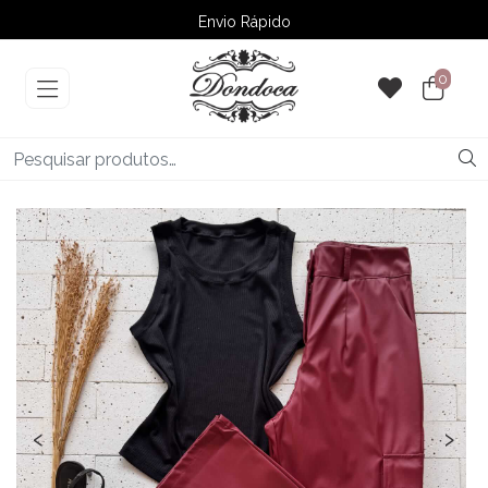
Envio Rápido
➚ Ofertas
– Até 60% OFF
0
‹
›