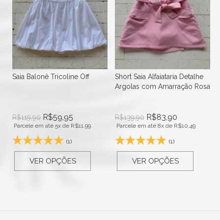
Short Saia Alfaiataria Detalhe
Short Saia Alfaiataria Liso Luxo
Argolas com Amarração Rosa
Magenta
R$
83,90
R$
49,95
R$
139,90
R$
99,90
Parcele em até 8x de
R$
10,49
Parcele em até 4x de
R$
12,49
(1)
(2)
VER OPÇÕES
VER OPÇÕES