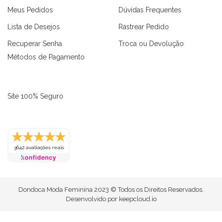
Meus Pedidos
Dúvidas Frequentes
Lista de Desejos
Rastrear Pedido
Recuperar Senha
Troca ou Devolução
Métodos de Pagamento
Site 100% Seguro
3642 avaliações reais
as
Macaquinhos
Blusas
Vestidos
Calças
Conjuntos
Dondoca Moda Feminina 2023 © Todos os Direitos Reservados.
Desenvolvido por
keepcloud.io