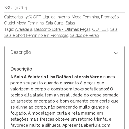
SKU:
3176-4
Categorias:
50% OFF
,
Liquida Inverno
,
Moda Feminina
,
Promoção -
Outlet Moda Feminina
,
Saia Curta
,
Saias
Tags:
Alfaiataria
,
Desconto Extra - Últimas Peças
,
OUTLET
,
Saia
,
Saia e Short Feminino em Promoção
,
Saldos de Verão
Descrição
Descrição
A
Saia Alfaiataria Lisa Botões Laterais Verde
nunca
perde seu posto quando o assunto é peças que
valorizem o corpo e constroem looks sofisticados! O
tecido alfaiataria tem a versatilidade do crepe somado
ao aspecto encorpado e bom caimento com corte que
se alinha ao corpo, não parecendo muito grande e
folgado. A modelagem curta e reta mesmo em
estações mais frescas obteve um retorno triunfal e
favorece muito a silhueta. Apresenta abertura com