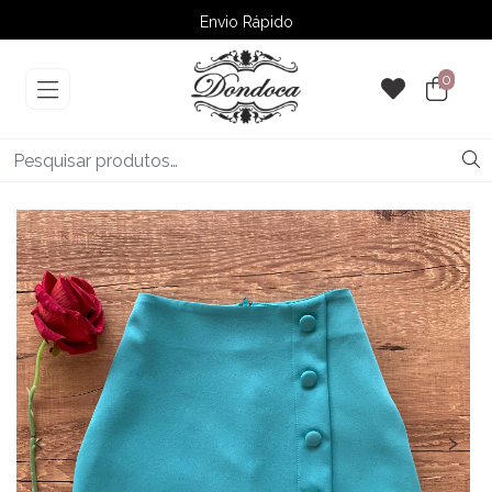
Envio Rápido
➚ Ofertas
– Até 60% OFF
0
‹
›