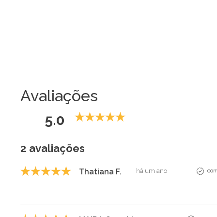
Avaliações
5.0
2 avaliações
Thatiana F.
há um ano
com