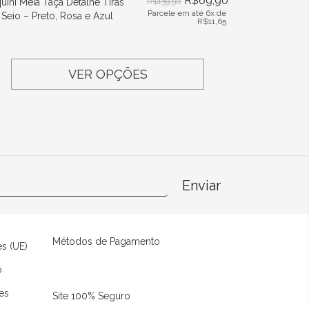
R$
69,90
quíni Meia Taça Detalhe Tiras
R$
139,90
Parcele em até 6x de
 Seio – Preto, Rosa e Azul
R$
11,65
VER OPÇÕES
Enviar
Métodos de Pagamento
es (UE)
o
es
Site 100% Seguro