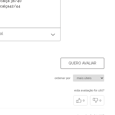
 calça 38/40
 calça42/44
al
QUERO AVALIAR
ordenar por
esta avaliação foi útil?
0
0