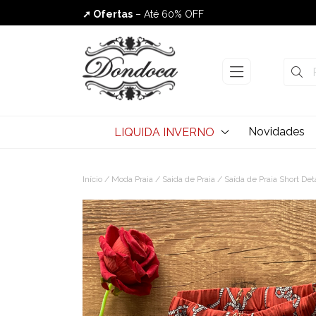
➚ Ofertas
– Até 60% OFF
Envio Rápido
Novidades
LIQUIDA INVERNO
Início
/
Moda Praia
/
Saida de Praia
/ Saída de Praia Short De