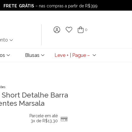
FRETE GRÁTIS
– nas compras a partir de R$399
FRETE GRÁTIS
– nas compras a partir de R$399
0
ento
dos
Blusas
Leve + | Pague –
ções
a Short Detalhe Barra
entes Marsala
Parcele em até
3x de
R$
13,30