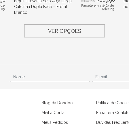
,90
R$
69,90
Biquíni Levanta Seio Alça Larga
R$
145,90
Bi
 de
Parcele em até 6x de
Calcinha Dupla Face – Floral
no
1,65
R$
11,65
Branco
VER OPÇÕES
Blog da Dondoca
Política de Cooki
Minha Conta
Entrar em Contat
Meus Pedidos
Dúvidas Frequent