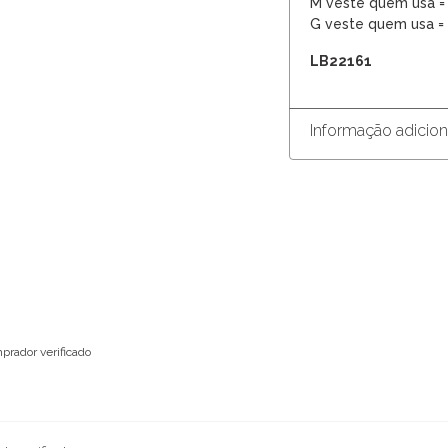
M veste quem usa =
G veste quem usa =
LB22161
Informação adicion
prador verificado