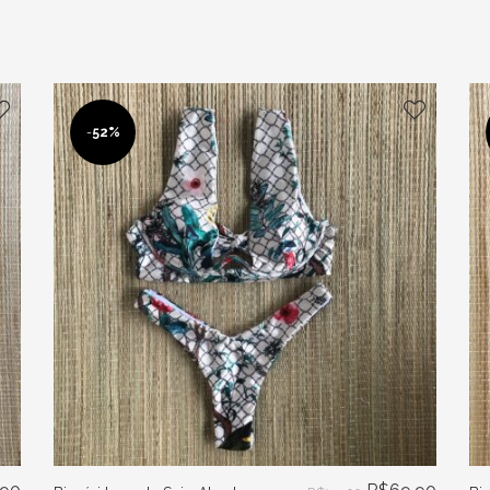
-
52%