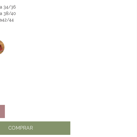
ça 34/36
ça 38/40
ça42/44
COMPRAR