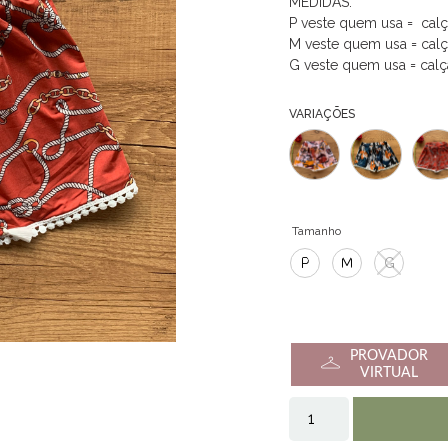
MEDIDAS:
P veste quem usa = cal
M veste quem usa = cal
G veste quem usa = cal
VARIAÇÕES
Tamanho
P
M
G
PROVADOR
VIRTUAL