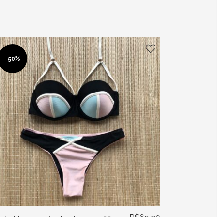
-
50%