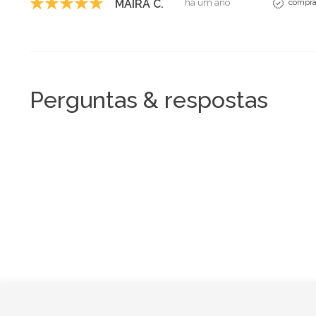
MAIRA C.
há um ano
comprad
Perguntas & respostas