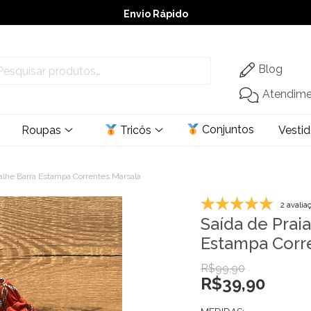
Envio Rápido
➚ Ofertas
– Até 60% OFF
Blog
Atendim
Conjuntos
Roupas
Tricôs
Vesti
talhe Barra Estampa Correntes Marsala
2 avalia
Saída de Prai
Estampa Corr
R$
99,90
R$
39,90