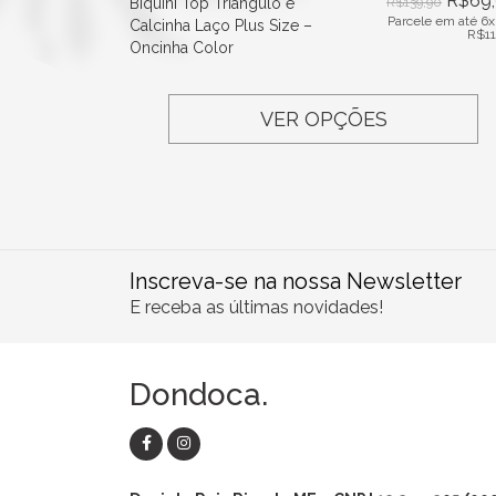
R$
69
Biquíni Top Triangulo e
R$
139,90
Parcele em até 6x
Calcinha Laço Plus Size –
R$
1
Oncinha Color
VER OPÇÕES
Inscreva-se na nossa Newsletter
E receba as últimas novidades!
Dondoca.