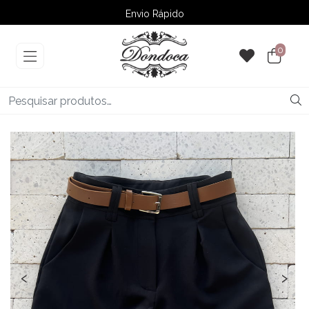
Envio Rápido
➚ Ofertas
– Até 60% OFF
0
‹
›