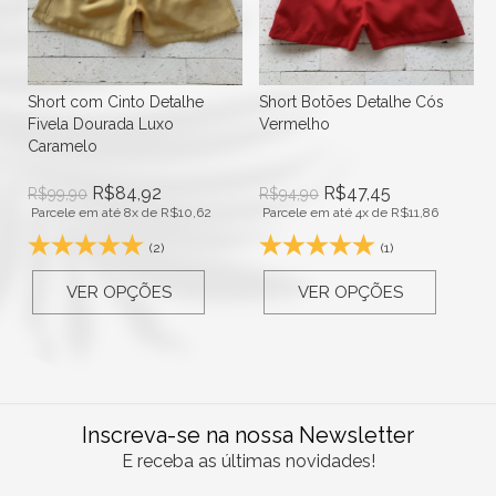
xo
Short com Cinto Detalhe
Short Botões Detalhe Cós
Fivela Dourada Luxo
Vermelho
Caramelo
R$
84,92
R$
47,45
R$
99,90
R$
94,90
Parcele em até 8x de
R$
10,62
Parcele em até 4x de
R$
11,86
(2)
(1)
VER OPÇÕES
VER OPÇÕES
Inscreva-se na nossa Newsletter
E receba as últimas novidades!