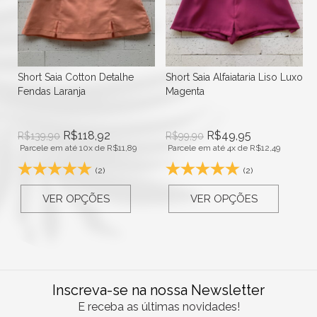
Short Saia Cotton Detalhe
Short Saia Alfaiataria Liso Luxo
Fendas Laranja
Magenta
R$
118,92
R$
49,95
R$
139,90
R$
99,90
Parcele em até 10x de
R$
11,89
Parcele em até 4x de
R$
12,49
(2)
(2)
VER OPÇÕES
VER OPÇÕES
Inscreva-se na nossa Newsletter
E receba as últimas novidades!