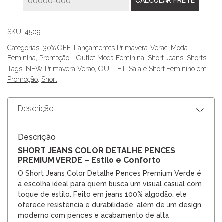
SKU:
4509
Categorias:
30% OFF
,
Lançamentos Primavera-Verão
,
Moda
Feminina
,
Promoção - Outlet Moda Feminina
,
Short Jeans
,
Shorts
Tags:
NEW Primavera Verão
,
OUTLET
,
Saia e Short Feminino em
Promoção
,
Short
Descrição
Descrição
SHORT JEANS COLOR DETALHE PENCES
PREMIUM VERDE – Estilo e Conforto
O Short Jeans Color Detalhe Pences Premium Verde é
a escolha ideal para quem busca um visual casual com
toque de estilo. Feito em jeans 100% algodão, ele
oferece resistência e durabilidade, além de um design
moderno com pences e acabamento de alta