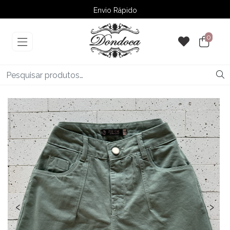
Envio Rápido
➚ Ofertas
– Até 60% OFF
0
‹
›