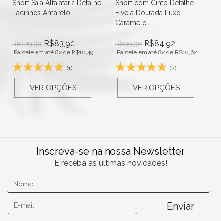
Short Saia Alfaiataria Detalhe
Short com Cinto Detalhe
Lacinhos Amarelo
Fivela Dourada Luxo
Caramelo
R$
83,90
R$
84,92
R$
129,90
R$
99,90
Parcele em até 8x de
R$
10,49
Parcele em até 8x de
R$
10,62
(1)
(2)
VER OPÇÕES
VER OPÇÕES
Inscreva-se na nossa Newsletter
E receba as últimas novidades!
Enviar