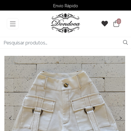
Envio Rápido
➚ Ofertas
– Até 60% OFF
0
‹
›