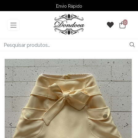
Envio Rápido
➚ Ofertas
– Até 60% OFF
0
‹
›