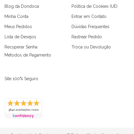
Blog da Dondoca
Política de Cookies (UE)
Minha Conta
Entrar em Contato
Meus Pedidos
Dúvidas Frequentes
Lista de Desejos
Rastrear Pedido
Recuperar Senha
Troca ou Devolução
Métodos de Pagamento
Site 100% Seguro
3642 avaliações reais
as
Macaquinhos
Blusas
Vestidos
Calças
Conjuntos