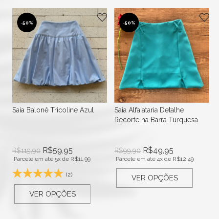
-
50%
-
50%
xo
Saia Balonê Tricoline Azul
Saia Alfaiataria Detalhe
Recorte na Barra Turquesa
R$
59,95
R$
49,95
R$
119,90
R$
99,90
Parcele em até 5x de
R$
11,99
Parcele em até 4x de
R$
12,49
(2)
VER OPÇÕES
VER OPÇÕES