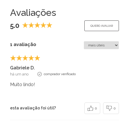
Avaliações
5.0
QUERO AVALIAR
1 avaliação
Gabriele D.
há um ano
comprador verificado
Muito lindo!
esta avaliação foi útil?
0
0