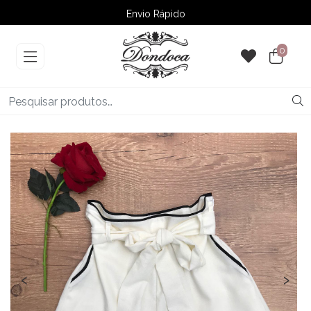
Envio Rápido
➚ Ofertas
– Até 60% OFF
0
‹
›