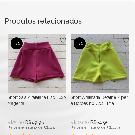
Produtos relacionados
-
50%
-
50%
e
Short Saia Alfaiataria Liso Luxo
Short Alfaiataria Detalhe Ziper
Magenta
e Botões no Cós Lima
R$
49,95
R$
54,95
R$
99,90
R$
109,90
Parcele em até 4x de
R$
12,49
Parcele em até 5x de
R$
10,99