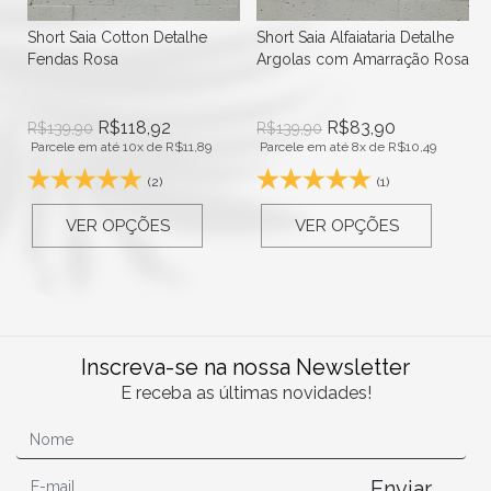
Short Saia Cotton Detalhe
Short Saia Alfaiataria Detalhe
Fendas Rosa
Argolas com Amarração Rosa
R$
118,92
R$
83,90
R$
139,90
R$
139,90
Parcele em até 10x de
R$
11,89
Parcele em até 8x de
R$
10,49
(2)
(1)
VER OPÇÕES
VER OPÇÕES
Inscreva-se na nossa Newsletter
E receba as últimas novidades!
Enviar