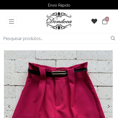
Envio Rápido
➚ Ofertas
– Até 60% OFF
0
‹
›