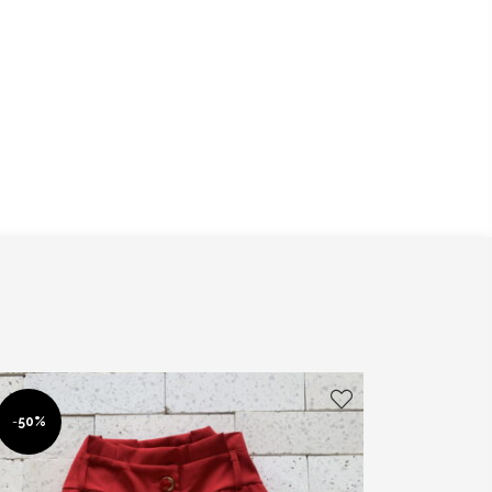
-
50%