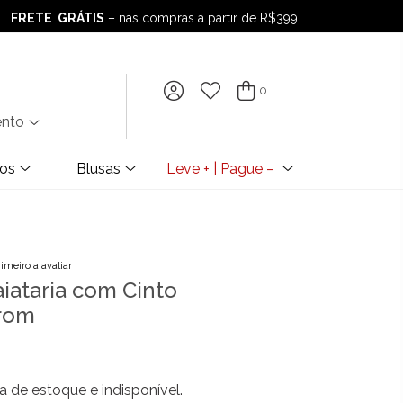
FRETE GRÁTIS
– nas compras a partir de R$399
FRETE GRÁTIS
– nas compras a partir de R$399
0
ento
dos
Blusas
Leve + | Pague –
rimeiro a avaliar
aiataria com Cinto
rom
a de estoque e indisponível.