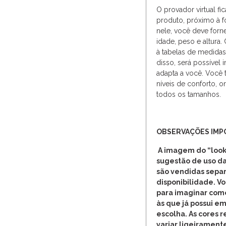
O provador virtual fi
produto, próximo à f
nele, você deve forn
idade, peso e altura
à tabelas de medidas, 
disso, será possível
adapta a você. Você
níveis de conforto, 
todos os tamanhos.
OBSERVAÇÕES IMP
A imagem do “look
sugestão de uso da
são vendidas separ
disponibilidade. V
para imaginar com
às que já possui em
escolha. As cores 
variar ligeirament