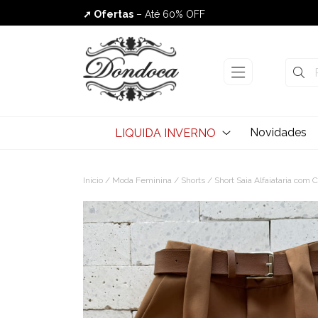
➚ Ofertas
– Até 60% OFF
Envio Rápido
Novidades
LIQUIDA INVERNO
Início
/
Moda Feminina
/
Shorts
/ Short Saia Alfaiataria com