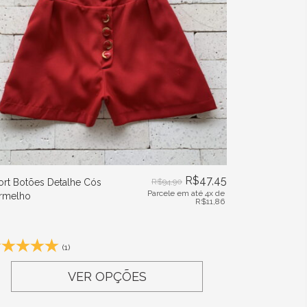
R$
47,45
ort Botões Detalhe Cós
R$
94,90
Parcele em até 4x de
rmelho
R$
11,86
(1)
VER OPÇÕES