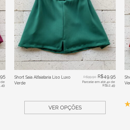
,95
R$
49,95
Short Saia Alfaiataria Liso Luxo
R$
99,90
Sh
 de
Parcele em até 4x de
Verde
Ve
,49
R$
12,49
VER OPÇÕES