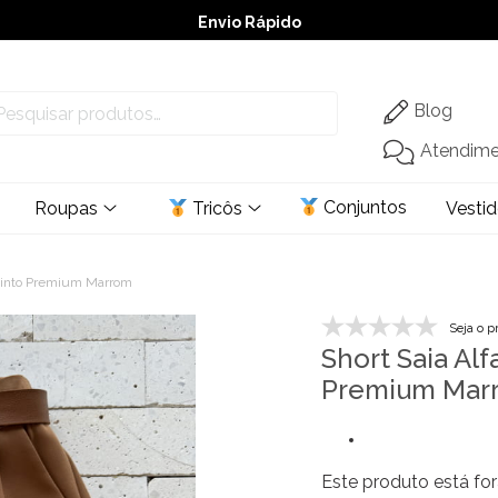
Envio Rápido
➚ Ofertas
– Até 60% OFF
Blog
Atendim
Conjuntos
Roupas
Tricôs
Vesti
 Cinto Premium Marrom
Seja o p
Short Saia Alf
Premium Mar
Este produto está for