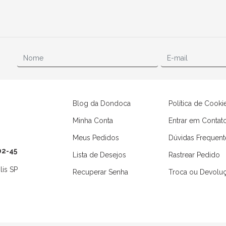
Blog da Dondoca
Política de Cooki
Minha Conta
Entrar em Contat
Meus Pedidos
Dúvidas Frequent
02-45
Lista de Desejos
Rastrear Pedido
lis SP
Recuperar Senha
Troca ou Devolu
Camisas
Macaquinhos