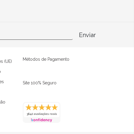
Enviar
Métodos de Pagamento
es (UE)
o
es
Site 100% Seguro
ção
3642 avaliações reais