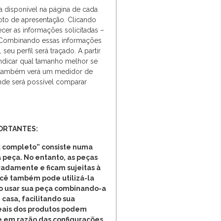
ca disponível na página de cada
oto de apresentação. Clicando
ecer as informações solicitadas –
. Combinando essas informações
seu perfil será traçado. A partir
 indicar qual tamanho melhor se
 também verá um medidor de
onde será possível comparar
ORTANTES:
 completo” consiste numa
 peça. No entanto, as peças
adamente e ficam sujeitas à
ocê também pode utilizá-la
o usar sua peça combinando-a
 casa, facilitando sua
reais dos produtos podem
e em razão das configurações