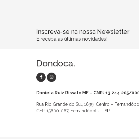
Inscreva-se na nossa Newsletter
E receba as últimas novidades!
Dondoca.
Daniela Ruiz Rissato ME – CNPJ 13.244.205/00
Rua Rio Grande do Sul, 1699, Centro – Fernandópo
CEP: 15600-067, Fernandópolis – SP
as
Macaquinhos
Blusas
Vestidos
Calças
Conjuntos