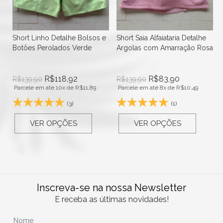
Short Linho Detalhe Bolsos e
Short Saia Alfaiataria Detalhe
Botões Perolados Verde
Argolas com Amarração Rosa
R$
118,92
R$
83,90
R$
139,90
R$
139,90
Parcele em até 10x de
R$
11,89
Parcele em até 8x de
R$
10,49
(3)
(1)
VER OPÇÕES
VER OPÇÕES
Inscreva-se na nossa Newsletter
E receba as últimas novidades!