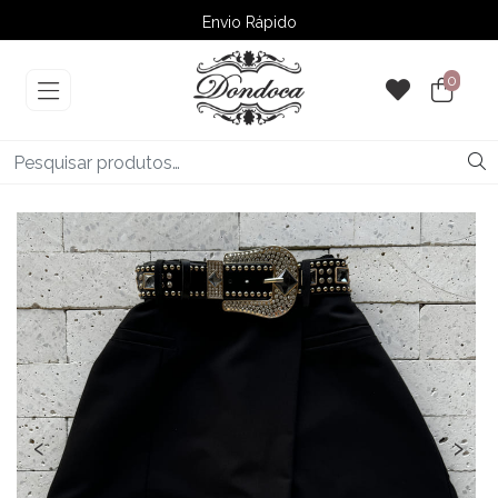
Envio Rápido
➚ Ofertas
– Até 60% OFF
0
‹
›