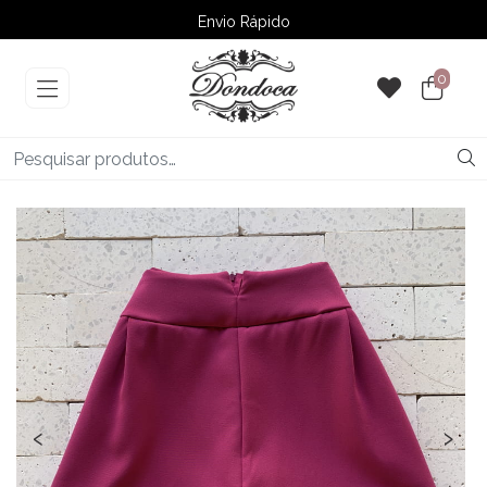
Envio Rápido
➚ Ofertas
– Até 60% OFF
0
‹
›