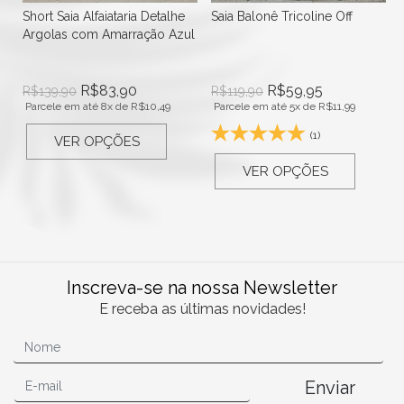
Short Saia Alfaiataria Detalhe
Saia Balonê Tricoline Off
Argolas com Amarração Azul
R$
83,90
R$
59,95
R$
139,90
R$
119,90
Parcele em até 8x de
R$
10,49
Parcele em até 5x de
R$
11,99
(1)
VER OPÇÕES
VER OPÇÕES
Inscreva-se na nossa Newsletter
E receba as últimas novidades!
Enviar