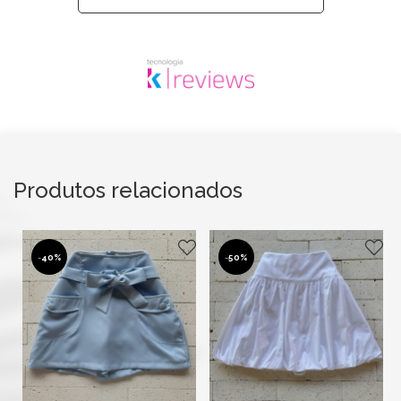
Produtos relacionados
-
40%
-
50%