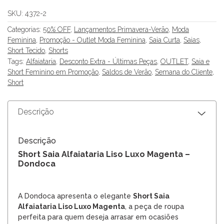
SKU:
4372-2
Categorias:
50% OFF
,
Lançamentos Primavera-Verão
,
Moda
Feminina
,
Promoção - Outlet Moda Feminina
,
Saia Curta
,
Saias
,
Short Tecido
,
Shorts
Tags:
Alfaiataria
,
Desconto Extra - Últimas Peças
,
OUTLET
,
Saia e
Short Feminino em Promoção
,
Saldos de Verão
,
Semana do Cliente
,
Short
Descrição
Descrição
Short Saia Alfaiataria Liso Luxo Magenta –
Dondoca
A Dondoca apresenta o elegante
Short Saia
Alfaiataria Liso Luxo Magenta
, a peça de roupa
perfeita para quem deseja arrasar em ocasiões