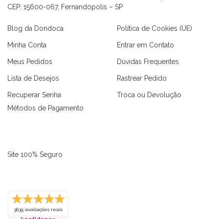
CEP: 15600-067, Fernandópolis – SP
Blog da Dondoca
Política de Cookies (UE)
Minha Conta
Entrar em Contato
Meus Pedidos
Dúvidas Frequentes
Lista de Desejos
Rastrear Pedido
Recuperar Senha
Troca ou Devolução
Métodos de Pagamento
Site 100% Seguro
as
Macaquinhos
Blusas
Vestidos
Calças
Conjuntos
3635 avaliações reais