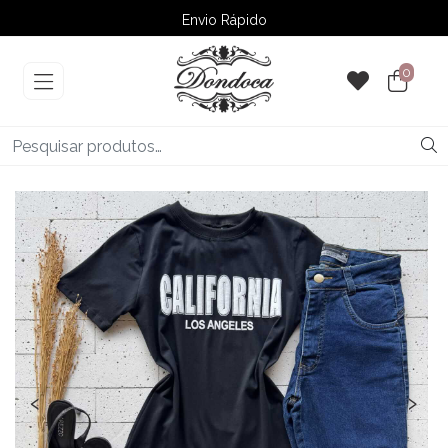
Envio Rápido
➚ Ofertas
– Até 60% OFF
0
‹
›