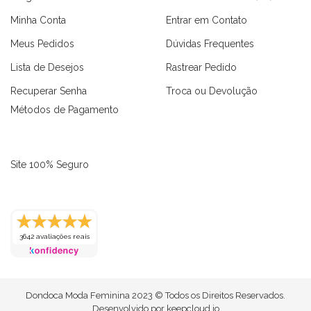
Minha Conta
Entrar em Contato
Meus Pedidos
Dúvidas Frequentes
Lista de Desejos
Rastrear Pedido
Recuperar Senha
Troca ou Devolução
Métodos de Pagamento
Site 100% Seguro
3642 avaliações reais
as
Macaquinhos
Blusas
Vestidos
Calças
Conjuntos
Dondoca Moda Feminina 2023 © Todos os Direitos Reservados.
Desenvolvido por
keepcloud.io