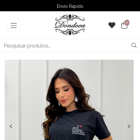
Envio Rápido
➚ Ofertas
– Até 60% OFF
0
‹
›