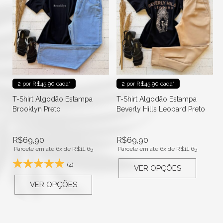
2 por R$45.90 cada*
2 por R$45.90 cada*
T-Shirt Algodão Estampa
T-Shirt Algodão Estampa
Brooklyn Preto
Beverly Hills Leopard Preto
R$
69,90
R$
69,90
Parcele em até 6x de
R$
11,65
Parcele em até 6x de
R$
11,65
(4)
VER OPÇÕES
VER OPÇÕES