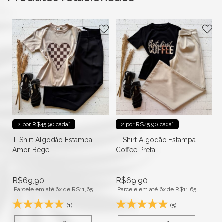
2 por R$45.90 cada*
2 por R$45.90 cada*
T-Shirt Algodão Estampa
T-Shirt Algodão Estampa
Amor Bege
Coffee Preta
R$
69,90
R$
69,90
Parcele em até 6x de
R$
11,65
Parcele em até 6x de
R$
11,65
(1)
(5)