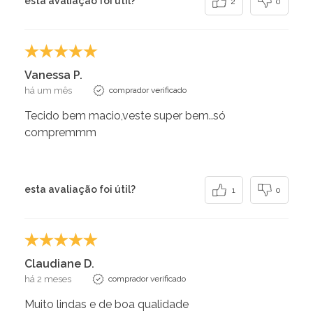
esta avaliação foi útil?
2
0
Vanessa P.
há um mês
comprador verificado
Tecido bem macio,veste super bem..só
compremmm
esta avaliação foi útil?
1
0
Claudiane D.
há 2 meses
comprador verificado
Muito lindas e de boa qualidade