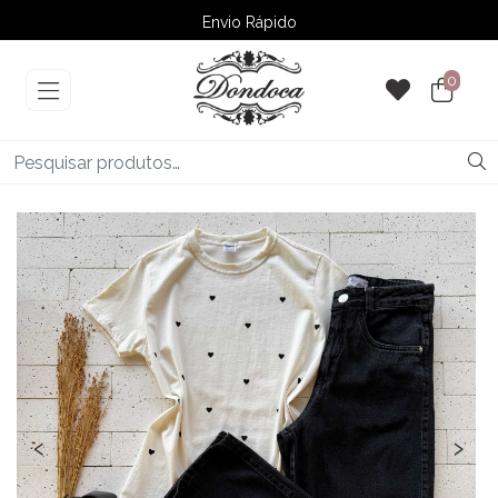
Envio Rápido
➚ Ofertas
– Até 60% OFF
0
‹
›