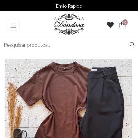
Envio Rápido
➚ Ofertas
– Até 60% OFF
0
‹
›