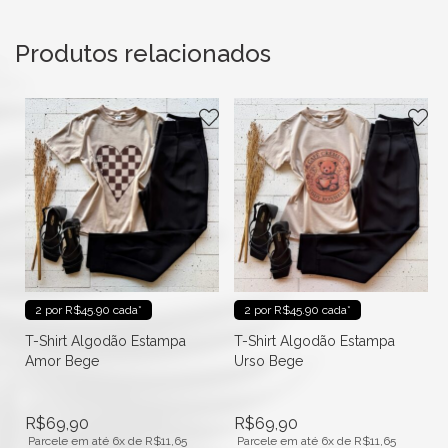
Produtos relacionados
2 por R$45.90 cada*
2 por R$45.90 cada*
T-Shirt Algodão Estampa
T-Shirt Algodão Estampa
Urso Bege
Feelin Glam Off
R$
69,90
R$
69,90
Parcele em até 6x de
R$
11,65
Parcele em até 6x de
R$
11,65