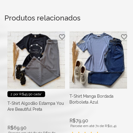
Produtos relacionados
2 por R$45.90 cada*
T-Shirt Manga Bordada
Borboleta Azul
T-Shirt Algodão Estampa You
Are Beautiful Preta
R$
79,90
Parcele em até 7x de
R$
11,41
R$
69,90
Parcele em até 6x de
R$
11,65