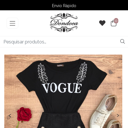
Envio Rápido
➚ Ofertas
– Até 60% OFF
0
‹
›