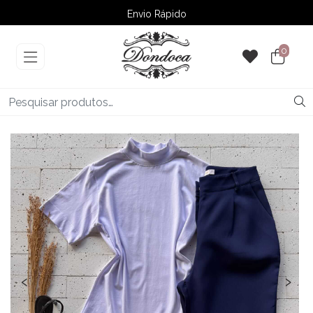
Envio Rápido
➚ Ofertas
– Até 60% OFF
0
‹
›