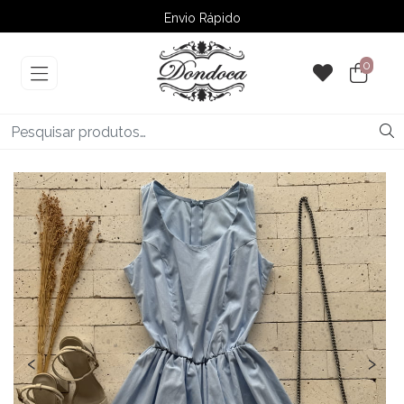
Envio Rápido
➚ Ofertas
– Até 60% OFF
0
‹
›