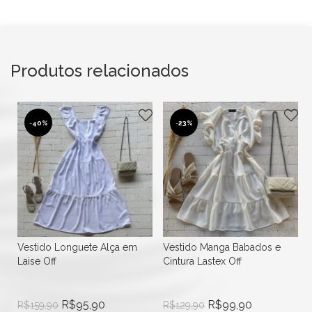
Produtos relacionados
-
40%
-
23%
Vestido Longuete Alça em
Vestido Manga Babados e
Laise Off
Cintura Lastex Off
R$
95,90
R$
99,90
R$
159,90
R$
129,90