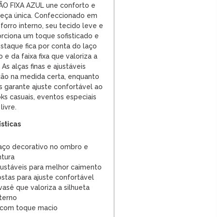
 FIXA AZUL une conforto e
eça única. Confeccionado em
orro interno, seu tecido leve e
orciona um toque sofisticado e
destaque fica por conta do laço
e da faixa fixa que valoriza a
As alças finas e ajustáveis
ão na medida certa, enquanto
s garante ajuste confortável ao
oks casuais, eventos especiais
livre.
ísticas
aço decorativo no ombro e
ntura
ajustáveis para melhor caimento
ostas para ajuste confortável
sê que valoriza a silhueta
nterno
 com toque macio