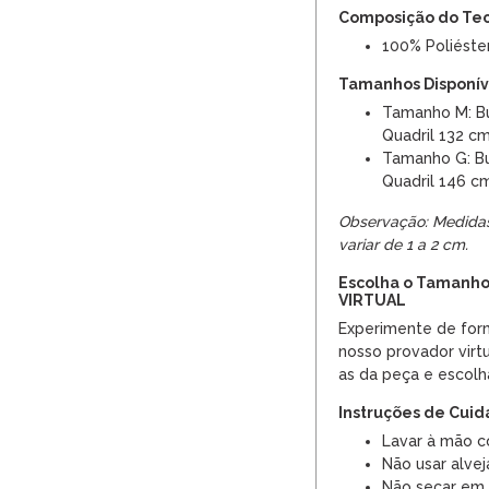
Composição do Te
100% Poliéste
Tamanhos Disponíve
Tamanho M: Bu
Quadril 132 c
Tamanho G: Bu
Quadril 146 c
Observação: Medida
variar de 1 a 2 cm.
Escolha o Tamanho
VIRTUAL
Experimente de form
nosso provador vir
as da peça e escolh
Instruções de Cui
Lavar à mão c
Não usar alvej
Não secar em