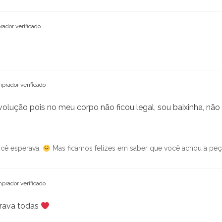
ador verificado
prador verificado
devolução pois no meu corpo não ficou legal, sou baixinha,
ocê esperava.
Mas ficamos felizes em saber que você achou a peça
prador verificado
prava todas