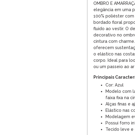
OMBRO E AMARRAÇÃO
elegância em uma p
100% poliéster com f
bordado floral prop
fluido ao vestir. O 
decorativo no ombro 
cintura com charme. 
oferecem sustentaç
o elástico nas costa
corpo. Ideal para lo
ou um passeio ao ar 
Principais Caracter
Cor: Azul
Modelo com l
faixa fixa na ci
Alças finas e 
Elástico nas c
Modelagem eva
Possui forro i
Tecido leve e