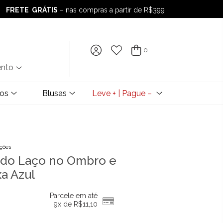
FRETE GRÁTIS
– nas compras a partir de R$399
FRETE GRÁTIS
– nas compras a partir de R$399
0
ento
dos
Blusas
Leve + | Pague –
ações
ado Laço no Ombro e
a Azul
Parcele em até
9x de
R$
11,10