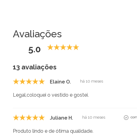
Avaliações
5.0
13 avaliações
Elaine O.
há 10 meses
Legal,coloquei o vestido e gostei.
Juliane H.
há 10 meses
com
Produto lindo e de ótima qualidade.