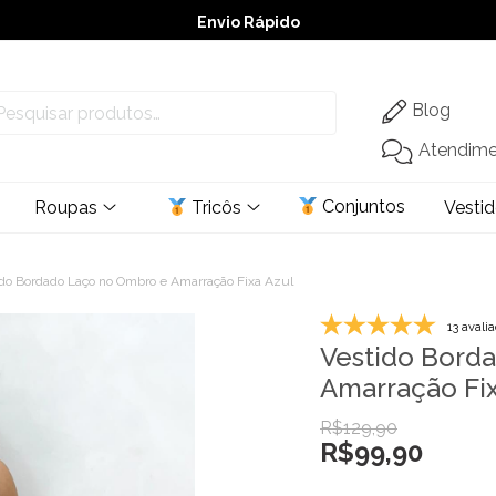
Envio Rápido
➚ Ofertas
– Até 60% OFF
Blog
Atendim
Conjuntos
Roupas
Tricôs
Vesti
do Bordado Laço no Ombro e Amarração Fixa Azul
13 avali
Vestido Bord
Amarração Fix
R$
129,90
R$
99,90