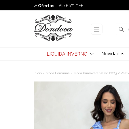
➚ Ofertas
– Até 60% OFF
Envio Rápido
Novidades
LIQUIDA INVERNO
Início
/
Moda Feminina
/
Moda Primavera Verão 2023
/ Vesti