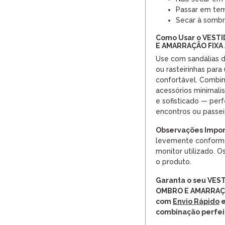
Passar em tem
Secar à sombr
Como Usar o VEST
E AMARRAÇÃO FIXA
Use com sandálias d
ou rasteirinhas para
confortável. Combi
acessórios minimali
e sofisticado — perf
encontros ou passei
Observações Impor
levemente conforme
monitor utilizado. 
o produto.
Garanta o seu VE
OMBRO E AMARRAÇÃ
com
Envio Rápido
combinação perfei