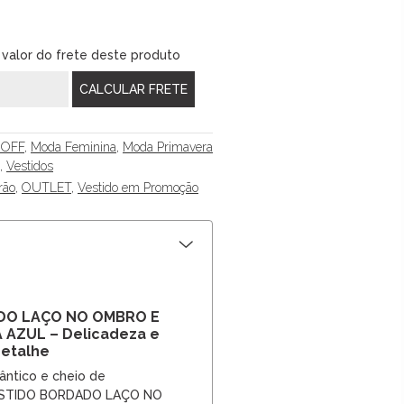
 valor do frete deste produto
 OFF
,
Moda Feminina
,
Moda Primavera
,
Vestidos
rão
,
OUTLET
,
Vestido em Promoção
DO LAÇO NO OMBRO E
 AZUL – Delicadeza e
Detalhe
ntico e cheio de
VESTIDO BORDADO LAÇO NO