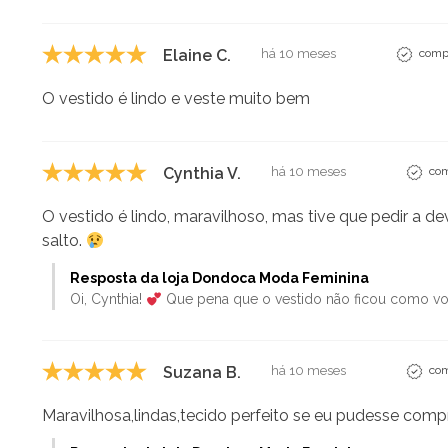
Elaine C.
há 10 meses
compr
O vestido é lindo e veste muito bem
Cynthia V.
há 10 meses
com
O vestido é lindo, maravilhoso, mas tive que pedir a 
salto.
Resposta da loja Dondoca Moda Feminina
Oi, Cynthia!
Que pena que o vestido não ficou como v
Suzana B.
há 10 meses
com
Maravilhosa,lindas,tecido perfeito se eu pudesse com