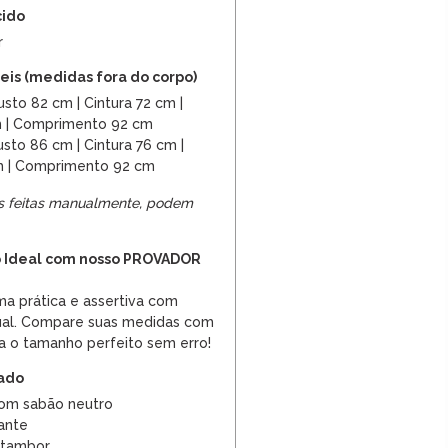
cido
r
is (medidas fora do corpo)
sto 82 cm | Cintura 72 cm |
m | Comprimento 92 cm
sto 86 cm | Cintura 76 cm |
m | Comprimento 92 cm
s feitas manualmente, podem
 Ideal com nosso PROVADOR
a prática e assertiva com
tual. Compare suas medidas com
a o tamanho perfeito sem erro!
dado
om sabão neutro
ante
 tambor