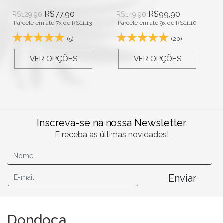
R$
77,90
R$
99,90
R$
129,90
R$
149,90
Parcele em até 7x de
R$
11,13
Parcele em até 9x de
R$
11,10
(5)
(20)
VER OPÇÕES
VER OPÇÕES
Inscreva-se na nossa Newsletter
E receba as últimas novidades!
Enviar
Dondoca.