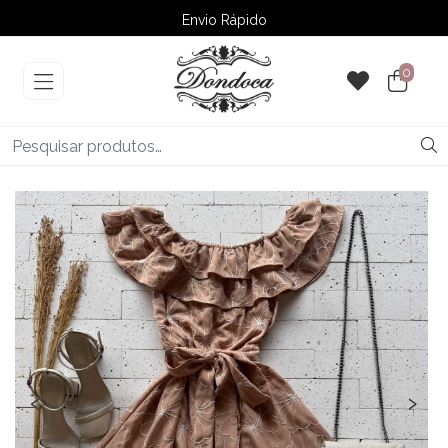
Envio Rápido
➚ Ofertas
– Até 60% OFF
0
‹
›