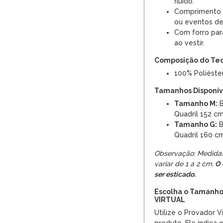
fluido.
Comprimento c
ou eventos de
Com forro par
ao vestir.
Composição do Te
100% Poliéster
Tamanhos Disponíve
Tamanho M:
B
Quadril 152 c
Tamanho G:
B
Quadril 160 c
Observação: Medida
variar de 1 a 2 cm.
O 
ser esticado.
Escolha o Tamanho
VIRTUAL
Utilize o Provador V