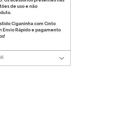
vo. Os acessórios presentes nas
tões de uso e não
duto.
estido Ciganinha com Cinto
m Envio Rápido e pagamento
os!
al