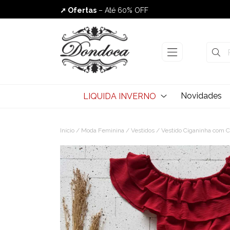
➚ Ofertas
– Até 60% OFF
Envio Rápido
Novidades
LIQUIDA INVERNO
Início
/
Moda Feminina
/
Vestidos
/ Vestido Ciganinha com C