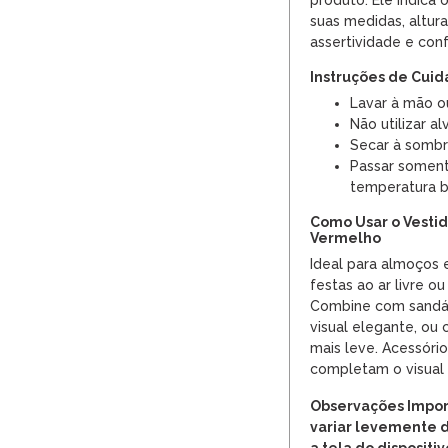
produto. Ele indica
suas medidas, altur
assertividade e con
Instruções de Cui
Lavar à mão o
Não utilizar al
Secar à sombr
Passar soment
temperatura b
Como Usar o Vestid
Vermelho
Ideal para almoços e
festas ao ar livre o
Combine com sandál
visual elegante, ou 
mais leve. Acessóri
completam o visual
Observações Impor
variar levemente 