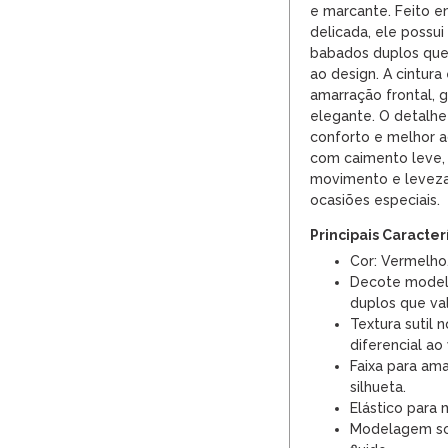
e marcante. Feito e
delicada, ele poss
babados duplos que
ao design. A cintura
amarração frontal, g
elegante. O detalhe
conforto e melhor a
com caimento leve,
movimento e leveza,
ocasiões especiais.
Principais Caracter
Cor: Vermelho,
Decote model
duplos que va
Textura sutil 
diferencial ao 
Faixa para ama
silhueta.
Elástico para 
Modelagem sol