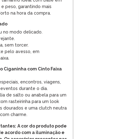
 o tamanho ideal com base em
a e peso, garantindo mais
forto na hora da compra.
dado
u no modo delicado.
vejante.
a, sem torcer.
e pelo avesso, em
aixa.
o Ciganinha com Cinto Faixa
speciais, encontros, viagens,
u eventos durante o dia.
ia de salto ou anabela para um
com rasteirinha para um look
os dourados e uma clutch neutra
 com charme.
tantes:
A cor do produto pode
de acordo com a iluminação e