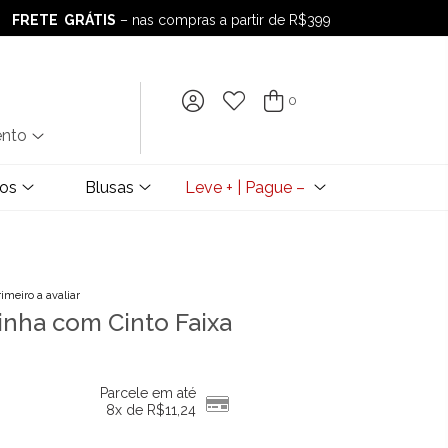
FRETE GRÁTIS
– nas compras a partir de R$399
FRETE GRÁTIS
– nas compras a partir de R$399
0
ento
dos
Blusas
Leve + | Pague –
rimeiro a avaliar
inha com Cinto Faixa
Parcele em até
8x de
R$
11,24