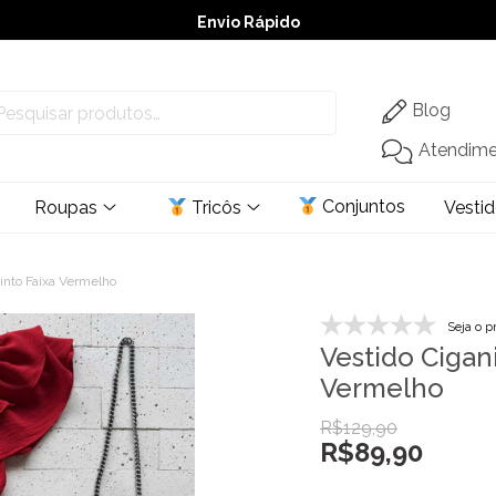
Envio Rápido
➚ Ofertas
– Até 60% OFF
Blog
Atendim
Conjuntos
Roupas
Tricôs
Vesti
into Faixa Vermelho
Seja o p
Vestido Cigan
Vermelho
R$
129,90
R$
89,90