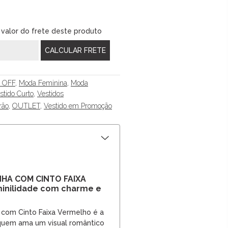
 valor do frete deste produto
 OFF
,
Moda Feminina
,
Moda
stido Curto
,
Vestidos
rão
,
OUTLET
,
Vestido em Promoção
NHA COM CINTO FAIXA
inilidade com charme e
 com Cinto Faixa Vermelho é a
 quem ama um visual romântico