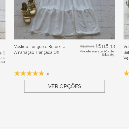
R$
118,93
Vestido Longuete Botões e
R$
169,90
Ve
Parcele em até 10x de
,90
Amarração Trançada Off
Ba
R$
11,89
Ve
 de
1,99
(1)
VER OPÇÕES