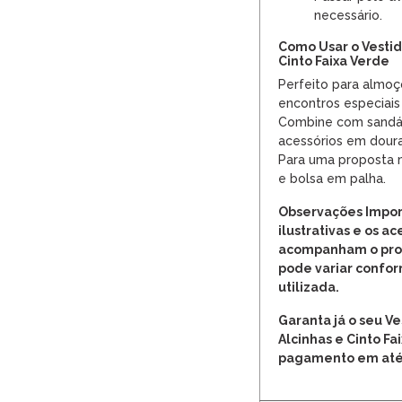
necessário.
Como Usar o Vestid
Cinto Faixa Verde
Perfeito para almoço
encontros especiais
Combine com sandáli
acessórios em doura
Para uma proposta m
e bolsa em palha.
Observações Impor
ilustrativas e os a
acompanham o prod
pode variar confor
utilizada.
Garanta já o seu V
Alcinhas e Cinto F
pagamento em até 