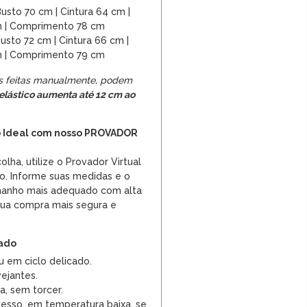
usto 70 cm | Cintura 64 cm |
m | Comprimento 78 cm
usto 72 cm | Cintura 66 cm |
m | Comprimento 79 cm
s feitas manualmente, podem
elástico aumenta até 12 cm ao
 Ideal com nosso PROVADOR
colha, utilize o Provador Virtual
o. Informe suas medidas e o
amanho mais adequado com alta
sua compra mais segura e
dado
u em ciclo delicado.
vejantes.
a, sem torcer.
vesso, em temperatura baixa, se