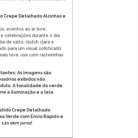
o Crepe Detalhado Alcinhas e
s, eventos ao ar livre,
 e celebrações durante o dia.
a de salto, clutch clara e
do para um visual sofisticado.
ais leve, use com rasteirinhas
tantes:
As imagens são
cessórios exibidos não
uto. A tonalidade do verde
me a iluminação e a tela
estido Crepe Detalhado
aixa Verde com Envio Rápido e
12x sem juros!