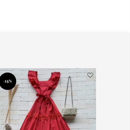
-
15%