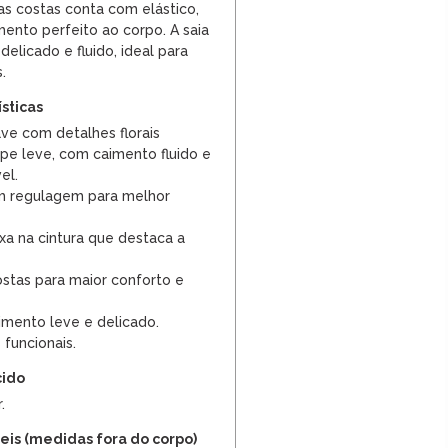
das costas conta com elástico,
ento perfeito ao corpo. A saia
elicado e fluido, ideal para
.
ísticas
ve com detalhes florais
pe leve, com caimento fluido e
el.
om regulagem para melhor
xa na cintura que destaca a
ostas para maior conforto e
mento leve e delicado.
 funcionais.
cido
.
is (medidas fora do corpo)