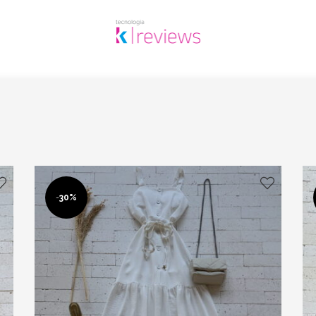
-
30%