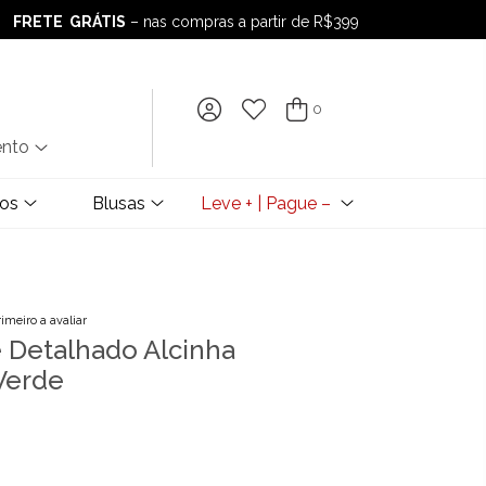
FRETE GRÁTIS
– nas compras a partir de R$399
FRETE GRÁTIS
– nas compras a partir de R$399
0
ento
dos
Blusas
Leve + | Pague –
rimeiro a avaliar
 Detalhado Alcinha
 Verde