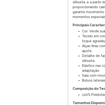
silhueta, e a parte 
proporcionando caim
garante movimento d
momentos especiais
Principais Caracter
Cor: Verde sua
Tecido em cre
toque agradáv
Alças finas c
ajuste.
Detalhe de fai
silhueta.
Elástico nas c
adaptação.
Saia com movi
Bolsos laterais
Composição do Te
100% Poliéster
Tamanhos Disponíve