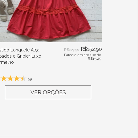
R$
152,90
stido Longuete Alça
R$
179,90
Parcele em até 10x de
bados e Gripier Luxo
R$
15,29
rmelho
(4)
VER OPÇÕES