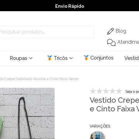
Envio Rápido
➚ Ofertas
– Até 60% OFF
Blog
Atendim
Conjuntos
Roupas
Tricôs
Vesti
do Crepe Detalhado Alcinha e Cinto Faixa Verde
Seja o p
Vestido Crepe
e Cinto Faixa
VARIAÇÕES