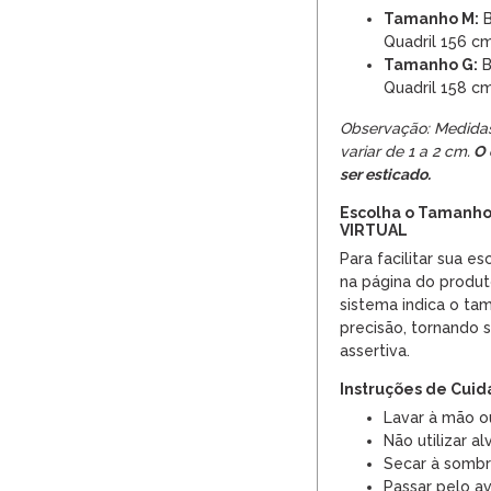
Tamanho M:
B
Quadril 156 c
Tamanho G:
B
Quadril 158 c
Observação: Medida
variar de 1 a 2 cm.
O 
ser esticado.
Escolha o Tamanho
VIRTUAL
Para facilitar sua es
na página do produt
sistema indica o t
precisão, tornando 
assertiva.
Instruções de Cui
Lavar à mão o
Não utilizar al
Secar à sombr
Passar pelo a