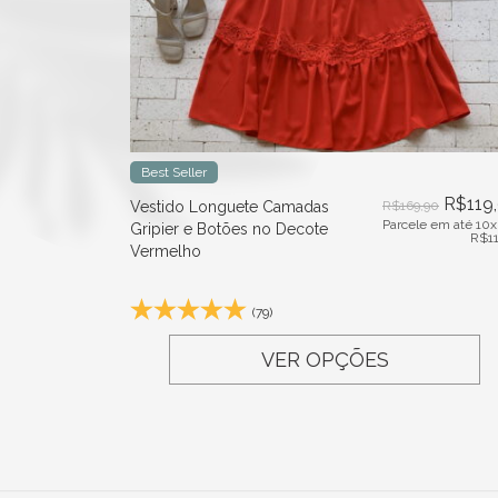
Best Seller
R$
119
Vestido Longuete Camadas
R$
169,90
Parcele em até 10x
Gripier e Botões no Decote
R$
1
Vermelho
(79)
VER OPÇÕES