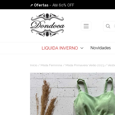
➚ Ofertas
– Até 60% OFF
Envio Rápido
Novidades
LIQUIDA INVERNO
Início
/
Moda Feminina
/
Moda Primavera Verão 2023
/ Vesti