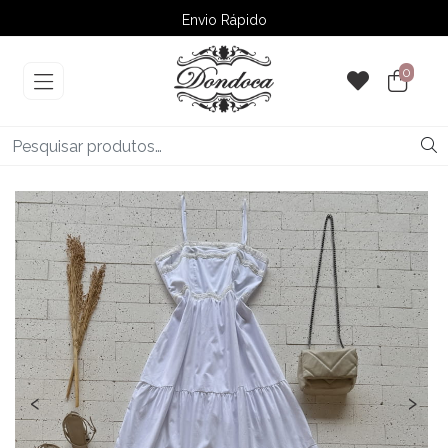
Envio Rápido
➚ Ofertas
– Até 60% OFF
0
‹
›