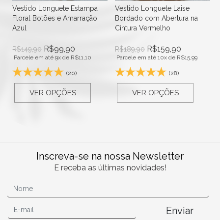
Vestido Longuete Estampa
Vestido Longuete Laise
Floral Botões e Amarração
Bordado com Abertura na
Azul
Cintura Vermelho
R$
99,90
R$
159,90
R$
149,90
R$
189,90
Parcele em até 9x de
R$
11,10
Parcele em até 10x de
R$
15,99
(20)
(28)
VER OPÇÕES
VER OPÇÕES
Inscreva-se na nossa Newsletter
E receba as últimas novidades!
Enviar