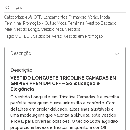
SKU:
5902
Categorias:
40% OFF
,
Lançamentos Primavera-Verão
,
Moda
Feminina
,
Promoção - Outlet Moda Feminina
,
Vestido Batizado
Mãe
,
Vestido Longo
,
Vestido Midi
,
Vestidos
Tags:
OUTLET
,
Saldos de Verão
,
Vestido em Promoção
Descrição
Descrição
VESTIDO LONGUETE TRICOLINE CAMADAS EM
GRIPIER PREMIUM OFF – Sofisticação e
Elegância
O Vestido Longuete em Tricoline Camadas é a escolha
perfeita para quem busca unir estilo e conforto. Com
detalhes em gripier delicado, alças finas ajustáveis e
uma modelagem que valoriza a silhueta, este vestido
é ideal para diversas ocasiões. O tecido 100% algodão
proporciona leveza e frescor, enquanto a cor Off