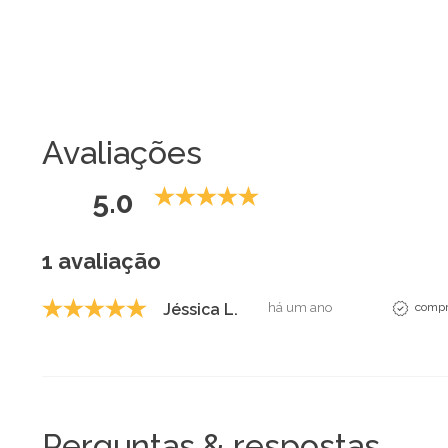
Avaliações
5.0
1 avaliação
Jéssica L.
há um ano
compr
Perguntas & respostas