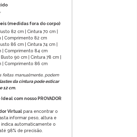
cido
r
is (medidas fora do corpo)
usto 82 cm | Cintura 70 cm |
m | Comprimento 82 cm
usto 86 cm | Cintura 74 cm |
m | Comprimento 84 cm
Busto 90 cm | Cintura 78 cm |
m | Comprimento 86 cm
s feitas manualmente, podem
lastex da cintura pode esticar
e 12 cm.
 Ideal com nosso PROVADOR
or Virtual
para encontrar o
sta informar peso, altura e
a indica automaticamente o
até 98% de precisão.