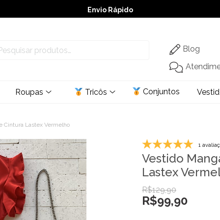
Envio Rápido
➚ Ofertas
– Até 60% OFF
Blog
Atendim
Conjuntos
Roupas
Tricôs
Vesti
e Cintura Lastex Vermelho
1 avalia
Vestido Mang
Lastex Verme
R$
129,90
R$
99,90