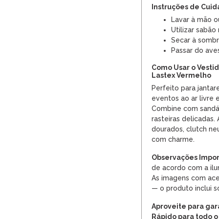
Instruções de Cui
Lavar à mão o
Utilizar sabão 
Secar à sombra
Passar do ave
Como Usar o Vesti
Lastex Vermelho
Perfeito para jantare
eventos ao ar livre 
Combine com sandáli
rasteiras delicadas
dourados, clutch neu
com charme.
Observações Impor
de acordo com a ilum
As imagens com ace
— o produto inclui 
Aproveite para gara
Rápido para todo o