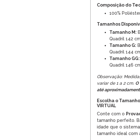
Composição do Te
100% Poliéste
Tamanhos Disponíve
Tamanho M:
B
Quadril 142 c
Tamanho G:
B
Quadril 144 c
Tamanho GG:
Quadril 146 c
Observação: Medida
variar de 1 a 2 cm.
O 
até aproximadament
Escolha o Tamanho
VIRTUAL
Conte com o
Provad
tamanho perfeito. Ba
idade que o sistem
tamanho ideal com 