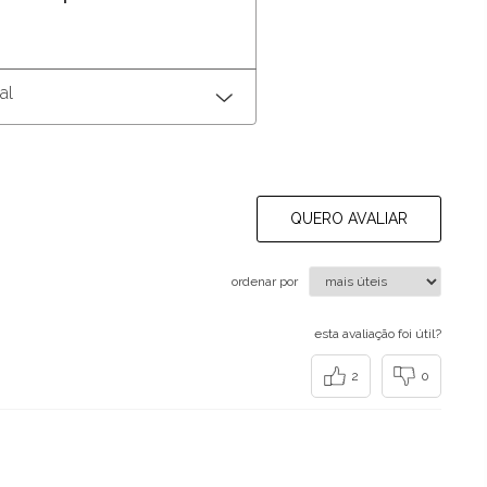
al
QUERO AVALIAR
ordenar por
esta avaliação foi útil?
2
0