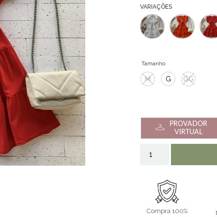
VARIAÇÕES
Tamanho
M
G
GG
PROVADOR
VIRTUAL
Compra 100%