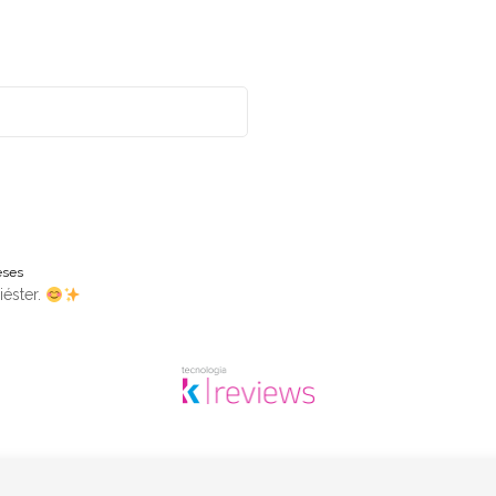
eses
éster.