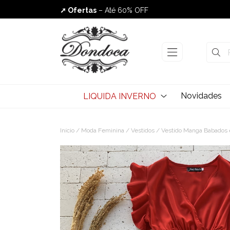
➚ Ofertas
– Até 60% OFF
Envio Rápido
Novidades
LIQUIDA INVERNO
Início
/
Moda Feminina
/
Vestidos
/ Vestido Manga Babados 