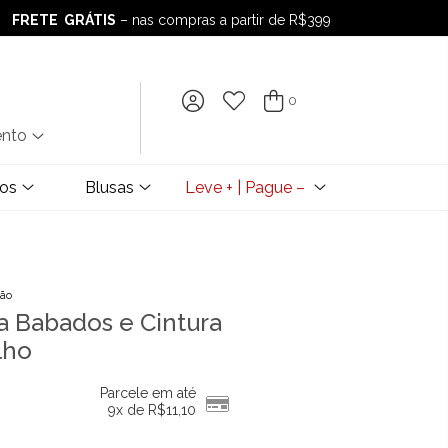
FRETE GRÁTIS
– nas compras a partir de R$399
FRETE GRÁTIS
– nas compras a partir de R$399
0
ento
dos
Blusas
Leve + | Pague –
ção
a Babados e Cintura
lho
Parcele em até
9x de
R$
11,10