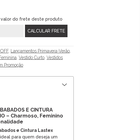
 valor do frete deste produto
 OFF
,
Lançamentos Primavera-Verão
,
Feminina
,
Vestido Curto
,
Vestidos
em Promoção
 BABADOS E CINTURA
O – Charmoso, Feminino
onalidade
bados e Cintura Lastex
ideal para quem deseja um