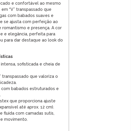
licado e confortável ao mesmo
em “V” transpassado que
angas com babados suaves e
ue se ajusta com perfeição ao
e romantismo e presença. A cor
e e elegância, perfeita para
ou para dar destaque ao look do
ísticas
intensa, sofisticada e cheia de
 transpassado que valoriza o
icadeza.
 com babados estruturados e
.
astex que proporciona ajuste
xpansível até aprox. 12 cm).
e fluida com camadas sutis,
ve movimento.