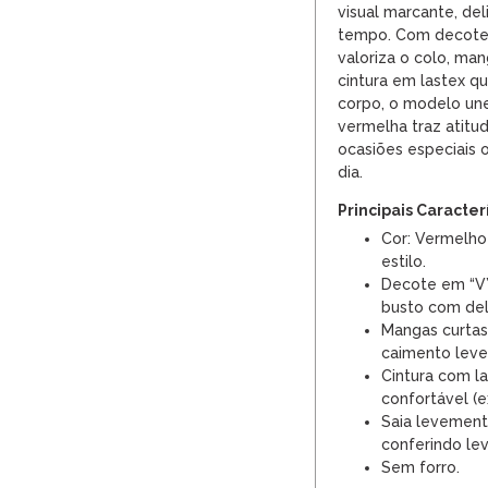
visual marcante, de
tempo. Com decote 
valoriza o colo, m
cintura em lastex q
corpo, o modelo un
vermelha traz atitud
ocasiões especiais 
dia.
Principais Caracter
Cor: Vermelho 
estilo.
Decote em “V”
busto com del
Mangas curtas
caimento leve
Cintura com l
confortável (e
Saia levement
conferindo le
Sem forro.