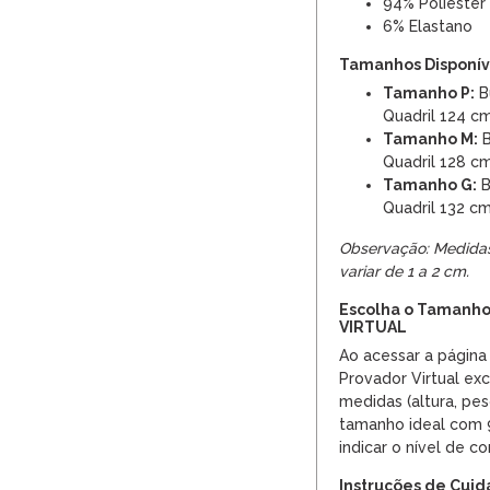
94% Poliéster
6% Elastano
Tamanhos Disponíve
Tamanho P:
Bu
Quadril 124 c
Tamanho M:
B
Quadril 128 c
Tamanho G:
B
Quadril 132 c
Observação: Medida
variar de 1 a 2 cm.
Escolha o Tamanho
VIRTUAL
Ao acessar a página 
Provador Virtual ex
medidas (altura, pes
tamanho ideal com 
indicar o nível de c
Instruções de Cui