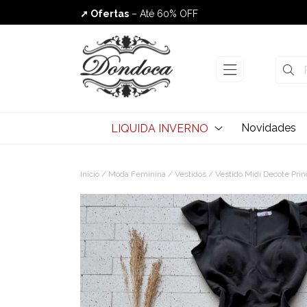
➚ Ofertas
– Até 60% OFF
Envio Rápido
Novidades
LIQUIDA INVERNO
Início
/
Moda Feminina
/
Vestidos
/ Vestido Midi Decote Prin