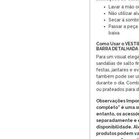
Lavar à mão o
Não utilizar al
Secar à somb
Passar a peça
baixa
Como Usar o VESTI
BARRA DETALHADA
Para um visual eleg
sandálias de salto fi
festas, jantares e e
também pode ser us
durante o dia. Com
ou prateados para d
Observações Impor
completo” é uma s
entanto, os acessó
separadamente e e
disponibilidade. Al
produtos podem va