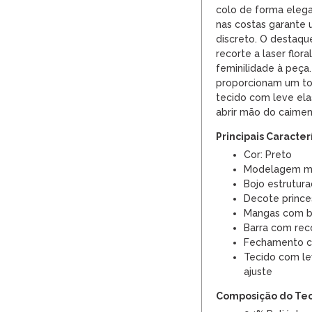
colo de forma elegan
nas costas garante
discreto. O destaqu
recorte a laser flor
feminilidade à peç
proporcionam um toq
tecido com leve el
abrir mão do caiment
Principais Caracter
Cor: Preto
Modelagem mi
Bojo estrutur
Decote prince
Mangas com b
Barra com reco
Fechamento co
Tecido com le
ajuste
Composição do Te