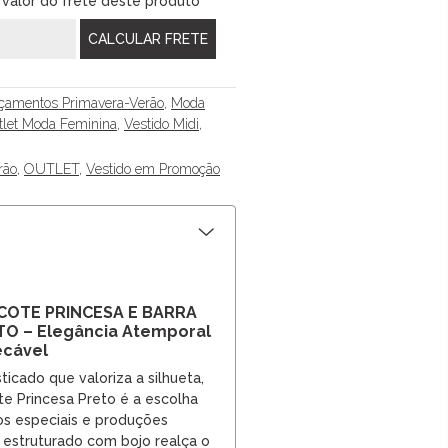
 valor do frete deste produto
çamentos Primavera-Verão
,
Moda
tlet Moda Feminina
,
Vestido Midi
,
rão
,
OUTLET
,
Vestido em Promoção
ECOTE PRINCESA E BARRA
O – Elegância Atemporal
ecável
icado que valoriza a silhueta,
te Princesa Preto é a escolha
os especiais e produções
o estruturado com bojo realça o