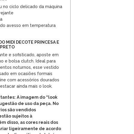
u no ciclo delicado da máquina
vejante
ra
 do avesso em temperatura
DO MIDI DECOTE PRINCESA E
 PRETO
ante e sofisticado, aposte em
no e bolsa clutch. Ideal para
ventos noturnos, esse vestido
ado em ocasiões formais
bine com acessórios dourados
estacar ainda mais o look.
tantes:
A imagem do “look
ugestão de uso da peça. No
rios são vendidos
stão sujeitos à
ém disso, as cores reais dos
riar ligeiramente de acordo