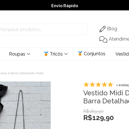
Envio Rápido
➚ Ofertas
– Até 60% OFF
Blog
Atendim
Conjuntos
Roupas
Tricôs
Vesti
cesa e Barra Detalhada Preto
1 avalia
Vestido Midi 
Barra Detalha
R$
189,90
R$
129,90