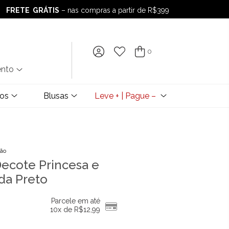
FRETE GRÁTIS
– nas compras a partir de R$399
FRETE GRÁTIS
– nas compras a partir de R$399
0
ento
dos
Blusas
Leve + | Pague –
ção
Decote Princesa e
da Preto
Parcele em até
10x de
R$
12,99