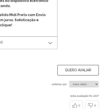
es do dispositivo eletrônico
izando.
stido Midi Preto com Envio
m juros. Sofisticação e
clique!
al
QUERO AVALIAR
ordenar por
esta avaliação foi útil?
0
0