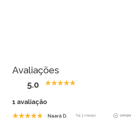
Avaliações
5.0
1 avaliação
Naará D.
há 3 meses
compra