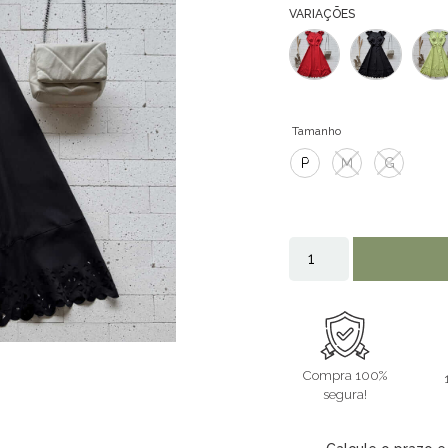
VARIAÇÕES
Tamanho
P
M
G
Compra 100%
segura!