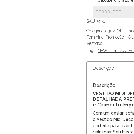
Calcule o prazo e
SKU:
5971
Categorias:
30% OFF
,
Lan
Feminina
,
Promoção - Ou
Vestidos
Tags:
NEW Primavera Ve
Descrição
Descrição
VESTIDO MIDI D
DETALHADA PRET
e Caimento Imp
Com um design sofist
o Vestido Midi Deco
perfeita para event
refinadas. Seu bust