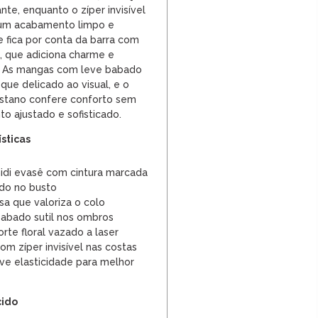
te, enquanto o zíper invisível
 um acabamento limpo e
e fica por conta da barra com
al, que adiciona charme e
a. As mangas com leve babado
ue delicado ao visual, e o
astano confere conforto sem
o ajustado e sofisticado.
ísticas
di evasê com cintura marcada
ado no busto
sa que valoriza o colo
abado sutil nos ombros
rte floral vazado a laser
m zíper invisível nas costas
ve elasticidade para melhor
cido