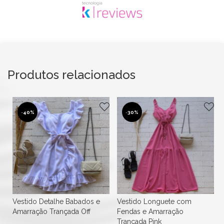
Produtos relacionados
-
30%
-
16%
Vestido Longuete com
Vestido Longuete Laise
Fendas e Amarração
Bordado com Abertura na
Trançada Pink
Cintura Vermelho