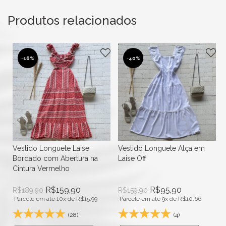
Produtos relacionados
-
16%
-
40%
Vestido Longuete Laise
Vestido Longuete Alça em
Bordado com Abertura na
Laise Off
Cintura Vermelho
R$
159,90
R$
95,90
R$
189,90
R$
159,90
Parcele em até 10x de
R$
15,99
Parcele em até 9x de
R$
10,66
(28)
(4)