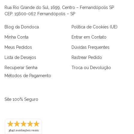
Rua Rio Grande do Sul, 1699, Centro – Fernandópolis SP
CEP: 15600-067, Fernandópolis – SP
Blog da Dondoca
Política de Cookies (UE)
Minha Conta
Entrar em Contato
Meus Pedidos
Dúvidas Frequentes
Lista de Desejos
Rastrear Pedido
Recuperar Senha
Troca ou Devolução
Métodos de Pagamento
Site 100% Seguro
as
Macaquinhos
Blusas
Vestidos
Calças
Conjuntos
3642 avaliações reais