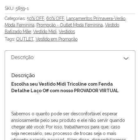
SKU:
5859-1
Categorias:
50% OFF
,
60% OFF
,
Lançamentos Primavera-Verão
,
Moda Feminina
,
Promoção - Outlet Moda Feminina
,
Vestido
Batizado Mãe
,
Vestido Midi
,
Vestidos
Tags:
OUTLET
,
Vestido em Promoção
Descrição
Descrição
Escolha seu Vestido Midi Tricoline com Fenda
Detalhe Laço Off com nosso PROVADOR VIRTUAL
Sabemos o quanto pode ser desconfortável esperar
ansiosamente pelo seu produto e ele não servir quando
chegar até você. Por isso, trabalhamos para que, caso
seja necessário, seu processo de trocas seja o mais
eficiente e rápido possível. Além disso, disponibilizamos