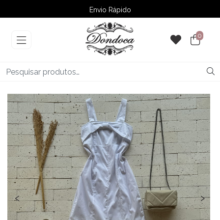
Envio Rápido
➚ Ofertas
– Até 60% OFF
0
‹
›