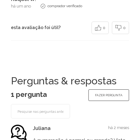
há um ano
comprador verificado
esta avaliação foi útil?
0
0
Perguntas & respostas
1 pergunta
FAZER PERGUNTA
Juliana
há 2 meses