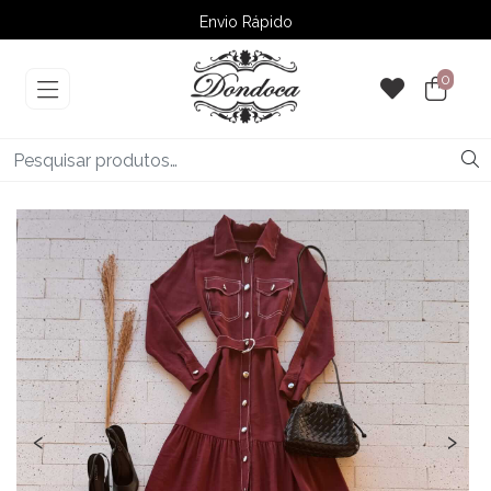
Envio Rápido
➚ Ofertas
– Até 60% OFF
0
‹
›