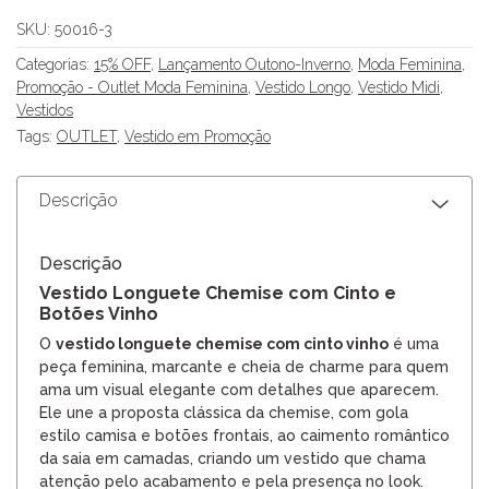
SKU:
50016-3
Categorias:
15% OFF
,
Lançamento Outono-Inverno
,
Moda Feminina
,
Promoção - Outlet Moda Feminina
,
Vestido Longo
,
Vestido Midi
,
Vestidos
Tags:
OUTLET
,
Vestido em Promoção
Descrição
Descrição
Vestido Longuete Chemise com Cinto e
Botões Vinho
O
vestido longuete chemise com cinto vinho
é uma
peça feminina, marcante e cheia de charme para quem
ama um visual elegante com detalhes que aparecem.
Ele une a proposta clássica da chemise, com gola
estilo camisa e botões frontais, ao caimento romântico
da saia em camadas, criando um vestido que chama
atenção pelo acabamento e pela presença no look.