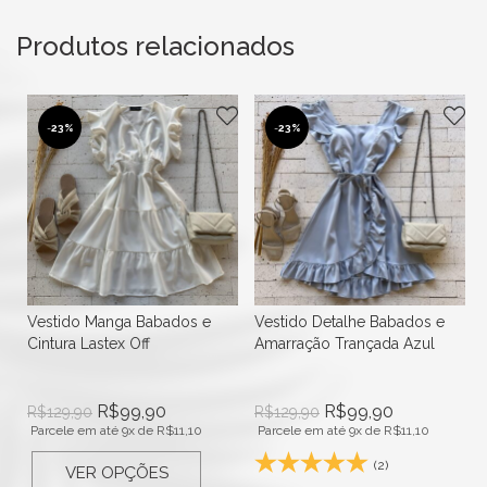
Produtos relacionados
-
23%
-
23%
Vestido Manga Babados e
Vestido Detalhe Babados e
Cintura Lastex Off
Amarração Trançada Azul
R$
99,90
R$
99,90
R$
129,90
R$
129,90
Parcele em até 9x de
R$
11,10
Parcele em até 9x de
R$
11,10
(2)
VER OPÇÕES