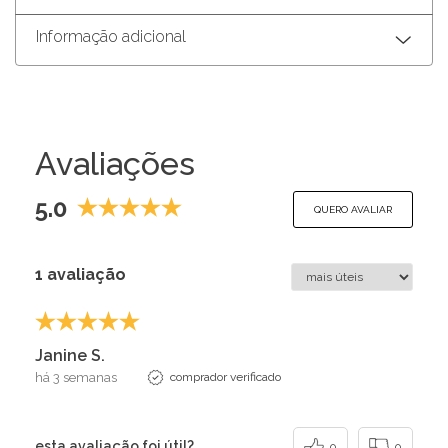
Informação adicional
Avaliações
5.0
QUERO AVALIAR
1 avaliação
Janine S.
há 3 semanas
comprador verificado
esta avaliação foi útil?
0
0