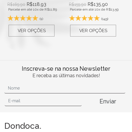
R$
118,93
R$
135,90
R$
169,90
R$
159,90
Parcele em até 10x de
R$
11,89
Parcele em até 10x de
R$
13,59
(1)
(143)
VER OPÇÕES
VER OPÇÕES
Inscreva-se na nossa Newsletter
E receba as últimas novidades!
Enviar
Dondoca.