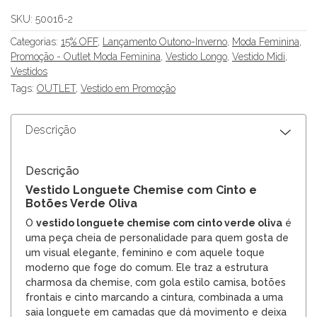
SKU:
50016-2
Categorias:
15% OFF
,
Lançamento Outono-Inverno
,
Moda Feminina
,
Promoção - Outlet Moda Feminina
,
Vestido Longo
,
Vestido Midi
,
Vestidos
Tags:
OUTLET
,
Vestido em Promoção
Descrição
Descrição
Vestido Longuete Chemise com Cinto e
Botões Verde Oliva
O
vestido longuete chemise com cinto verde oliva
é
uma peça cheia de personalidade para quem gosta de
um visual elegante, feminino e com aquele toque
moderno que foge do comum. Ele traz a estrutura
charmosa da chemise, com gola estilo camisa, botões
frontais e cinto marcando a cintura, combinada a uma
saia longuete em camadas que dá movimento e deixa