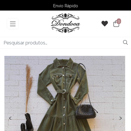
Envio Rápido
➚ Ofertas
– Até 60% OFF
0
‹
›