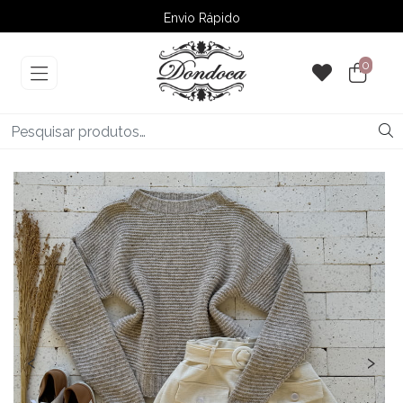
Envio Rápido
➚ Ofertas
– Até 60% OFF
0
‹
›