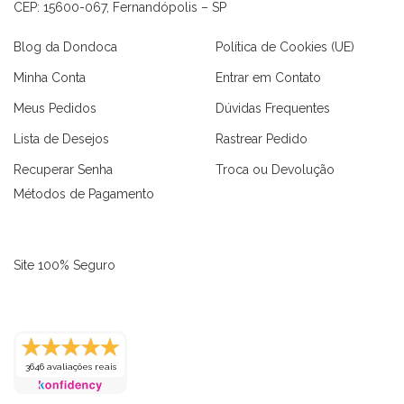
CEP: 15600-067, Fernandópolis – SP
Blog da Dondoca
Política de Cookies (UE)
Minha Conta
Entrar em Contato
Meus Pedidos
Dúvidas Frequentes
Lista de Desejos
Rastrear Pedido
Recuperar Senha
Troca ou Devolução
Métodos de Pagamento
Site 100% Seguro
as
Macaquinhos
Blusas
Vestidos
Calças
Conjuntos
3646 avaliações reais