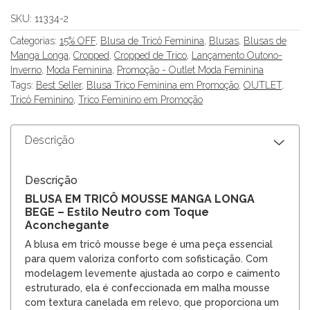
SKU:
11334-2
Categorias:
15% OFF
,
Blusa de Tricô Feminina
,
Blusas
,
Blusas de
Manga Longa
,
Cropped
,
Cropped de Trico
,
Lançamento Outono-
Inverno
,
Moda Feminina
,
Promoção - Outlet Moda Feminina
Tags:
Best Seller
,
Blusa Trico Feminina em Promoção
,
OUTLET
,
Tricô Feminino
,
Trico Feminino em Promoção
Descrição
Descrição
BLUSA EM TRICÔ MOUSSE MANGA LONGA
BEGE – Estilo Neutro com Toque
Aconchegante
A blusa em tricô mousse bege é uma peça essencial
para quem valoriza conforto com sofisticação. Com
modelagem levemente ajustada ao corpo e caimento
estruturado, ela é confeccionada em malha mousse
com textura canelada em relevo, que proporciona um