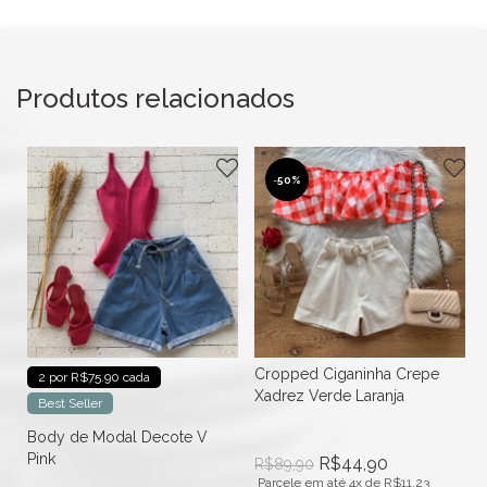
Produtos relacionados
-
50%
Cropped Ciganinha Crepe
2 por R$75.90 cada
Xadrez Verde Laranja
Best Seller
Body de Modal Decote V
Pink
R$
44,90
R$
89,90
Parcele em até 4x de
R$
11,23