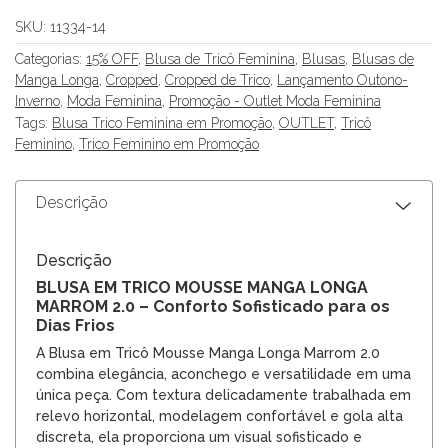
SKU:
11334-14
Categorias:
15% OFF
,
Blusa de Tricô Feminina
,
Blusas
,
Blusas de
Manga Longa
,
Cropped
,
Cropped de Trico
,
Lançamento Outono-
Inverno
,
Moda Feminina
,
Promoção - Outlet Moda Feminina
Tags:
Blusa Trico Feminina em Promoção
,
OUTLET
,
Tricô
Feminino
,
Trico Feminino em Promoção
Descrição
Descrição
BLUSA EM TRICO MOUSSE MANGA LONGA
MARROM 2.0 – Conforto Sofisticado para os
Dias Frios
A Blusa em Tricô Mousse Manga Longa Marrom 2.0
combina elegância, aconchego e versatilidade em uma
única peça. Com textura delicadamente trabalhada em
relevo horizontal, modelagem confortável e gola alta
discreta, ela proporciona um visual sofisticado e