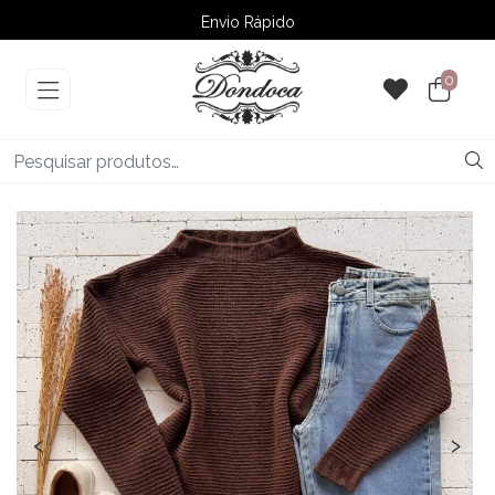
Envio Rápido
➚ Ofertas
– Até 60% OFF
0
‹
›