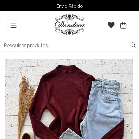
Envio Rápido
➚ Ofertas
– Até 60% OFF
‹
›