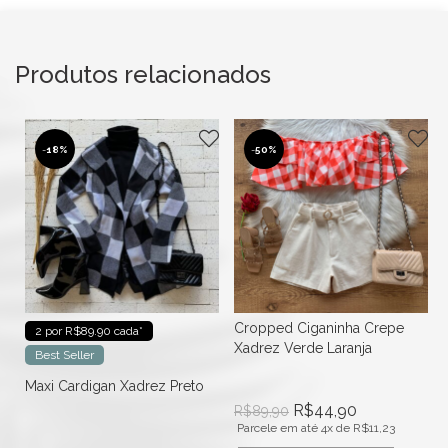
Produtos relacionados
-
18%
-
50%
Cropped Ciganinha Crepe
2 por R$89.90 cada*
Xadrez Verde Laranja
Best Seller
f
Maxi Cardigan Xadrez Preto
R$
44,90
R$
89,90
Parcele em até 4x de
R$
11,23